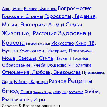
Вопрос–ответ
Авто, Мото
Бизнес, Финансы
Гороскопы, Гадания,
Города и Страны
Дом и Семья
Магия, Эзотерика
Здоровье и
Животные, Растения
Красота
Искусство
Кино, ТВ,
Интересные статьи
Музыка
Компьютеры, Интернет, Программы
Мода, Звезды, Стиль
Наука и Техника
Образование, Учеба
Общество и Политика
Отношения, Любовь, Знакомства
Путешествия,
Рецепты
Разное
Работа, Карьера
Отдых
блюд
Хобби,
Спорт
Фото, Видеосъемка
Товары и Услуги
Развлечения, Игры
Copyright © Все права защищены.