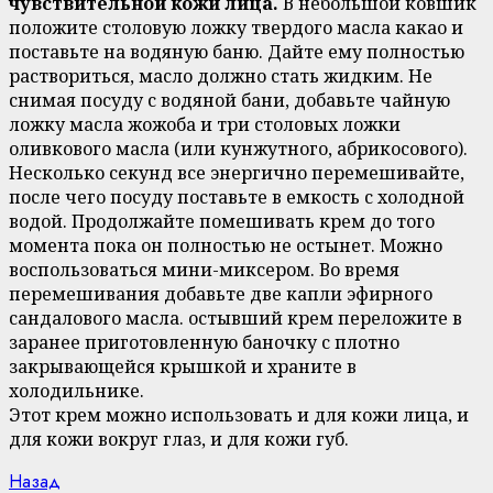
чувствительной кожи лица.
В небольшой ковшик
положите столовую ложку твердого масла какао и
поставьте на водяную баню. Дайте ему полностью
раствориться, масло должно стать жидким. Не
снимая посуду с водяной бани, добавьте чайную
ложку масла жожоба и три столовых ложки
оливкового масла (или кунжутного, абрикосового).
Несколько секунд все энергично перемешивайте,
после чего посуду поставьте в емкость с холодной
водой. Продолжайте помешивать крем до того
момента пока он полностью не остынет. Можно
воспользоваться мини-миксером. Во время
перемешивания добавьте две капли эфирного
сандалового масла. остывший крем переложите в
заранее приготовленную баночку с плотно
закрывающейся крышкой и храните в
холодильнике.
Этот крем можно использовать и для кожи лица, и
для кожи вокруг глаз, и для кожи губ.
Continue
Previous
Назад