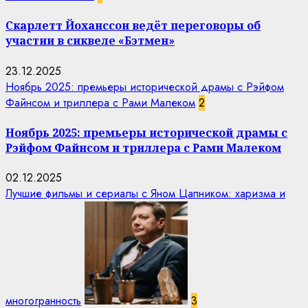
Скарлетт Йоханссон ведёт переговоры об
участии в сиквеле «Бэтмен»
23.12.2025
Ноябрь 2025: премьеры исторической драмы с Рэйфом
Файнсом и триллера с Рами Малеком
2
Ноябрь 2025: премьеры исторической драмы с
Рэйфом Файнсом и триллера с Рами Малеком
02.12.2025
Лучшие фильмы и сериалы с Яном Цапником: харизма и
многогранность
3