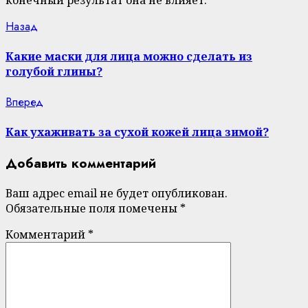
конечный результат она не влияет.
Continue
Previous
Назад
post:
Reading
Какие маски для лица можно сделать из
голубой глины?
Next
Вперед
post:
Как ухаживать за сухой кожей лица зимой?
Добавить комментарий
Ваш адрес email не будет опубликован.
Обязательные поля помечены
*
Комментарий
*