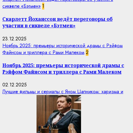
сиквеле «Бэтмен»
1
Скарлетт Йоханссон ведёт переговоры об
участии в сиквеле «Бэтмен»
23.12.2025
Ноябрь 2025: премьеры исторической драмы с Рэйфом
Файнсом и триллера с Рами Малеком
2
Ноябрь 2025: премьеры исторической драмы с
Рэйфом Файнсом и триллера с Рами Малеком
02.12.2025
Лучшие фильмы и сериалы с Яном Цапником: харизма и