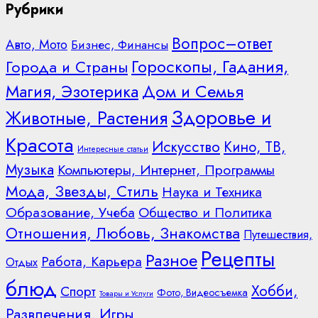
Рубрики
Вопрос–ответ
Авто, Мото
Бизнес, Финансы
Гороскопы, Гадания,
Города и Страны
Дом и Семья
Магия, Эзотерика
Здоровье и
Животные, Растения
Красота
Искусство
Кино, ТВ,
Интересные статьи
Музыка
Компьютеры, Интернет, Программы
Мода, Звезды, Стиль
Наука и Техника
Образование, Учеба
Общество и Политика
Отношения, Любовь, Знакомства
Путешествия,
Рецепты
Разное
Работа, Карьера
Отдых
блюд
Хобби,
Спорт
Фото, Видеосъемка
Товары и Услуги
Развлечения, Игры