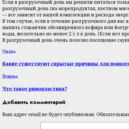
Если в разгрузочный день вы решили питаться тольк
разгрузочный день (на морепродуктах, постном мясе)
— все зависит от вашей комплекции и расхода энерг
В том случае, если в течение разгрузочного дня вас
выпить стаканчик обезжиренного кефира или йогурта
воды, желательно не менее 2.5 л в день. (Если нет п
В разгрузочный день очень полезно посещение саун
Continue
Previous
Назад
post:
Reading
Какие существуют скрытые причины для появле
Next
Вперед
post:
Что такое ринопластика?
Добавить комментарий
Ваш адрес email не будет опубликован.
Обязательны