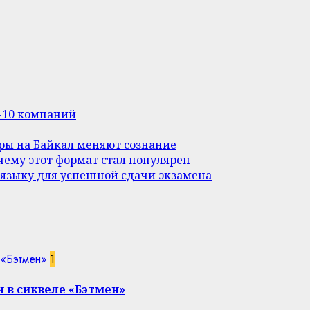
п-10 компаний
уры на Байкал меняют сознание
ему этот формат стал популярен
 языку для успешной сдачи экзамена
 «Бэтмен»
1
 в сиквеле «Бэтмен»