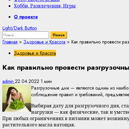
Хобби, Развлечения, Игры
Primary
О проекте
Menu
Light/Dark Button
Найти:
Главная
>
Здоровье и Красота
>
Как правильно провести ра
Здоровье и Красота
Как правильно провести разгрузочн
admin
22.04.2022
1 мин
Разгрузочные дни — являются одним из наибол
соблюдение правил и требований, предъявляе
Выбирая дату для разгрузочного дня, ст
нагрузки — как физические, так и умст
При любых ограничениях в питании может возникнуть
растительного масла натощак.