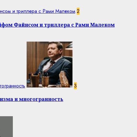
нсом и триллера с Рами Малеком
2
эйфом Файнсом и триллера с Рами Малеком
гогранность
3
изма и многогранность