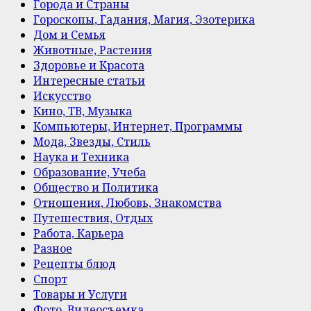
Города и Страны
Гороскопы, Гадания, Магия, Эзотерика
Дом и Семья
Животные, Растения
Здоровье и Красота
Интересные статьи
Искусство
Кино, ТВ, Музыка
Компьютеры, Интернет, Программы
Мода, Звезды, Стиль
Наука и Техника
Образование, Учеба
Общество и Политика
Отношения, Любовь, Знакомства
Путешествия, Отдых
Работа, Карьера
Разное
Рецепты блюд
Спорт
Товары и Услуги
Фото, Видеосъемка