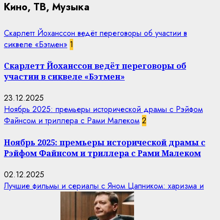
Кино, ТВ, Музыка
Скарлетт Йоханссон ведёт переговоры об участии в
сиквеле «Бэтмен»
1
Скарлетт Йоханссон ведёт переговоры об
участии в сиквеле «Бэтмен»
23.12.2025
Ноябрь 2025: премьеры исторической драмы с Рэйфом
Файнсом и триллера с Рами Малеком
2
Ноябрь 2025: премьеры исторической драмы с
Рэйфом Файнсом и триллера с Рами Малеком
02.12.2025
Лучшие фильмы и сериалы с Яном Цапником: харизма и