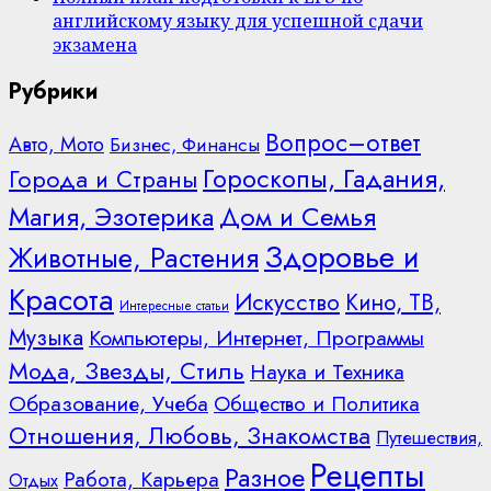
английскому языку для успешной сдачи
экзамена
Рубрики
Вопрос–ответ
Авто, Мото
Бизнес, Финансы
Гороскопы, Гадания,
Города и Страны
Дом и Семья
Магия, Эзотерика
Здоровье и
Животные, Растения
Красота
Искусство
Кино, ТВ,
Интересные статьи
Музыка
Компьютеры, Интернет, Программы
Мода, Звезды, Стиль
Наука и Техника
Образование, Учеба
Общество и Политика
Отношения, Любовь, Знакомства
Путешествия,
Рецепты
Разное
Работа, Карьера
Отдых