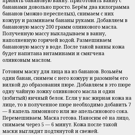
принять банановую ванну. Приготовить ванну с
бананами довольно просто. Берём два килограмма
бананов (можно переспелых), снимаем с них
кожуру и разминаем бананы руками. Добавляем в
банановую массу 200 грамм оливкового масла.
Полученную массу выкладываем в ванну,
наполненную горячей водой. Размешиваем
банановую массу в воде. После такой ванны кожа
будет напитана витаминами и смягчена
оливковым маслом.
Готовим маску для лица на из бананов. Возьмём
один банан, снимем с него кожуру и разомнём его
вилкой до образования пюре. Добавляем в это пюре
одну чайную ложку оливкового масла и один
(взбитый) яичный белок. Если у вас жирная кожа на
лице, то в полученное пюре необходимо добавить 7
— 8 капель лимонного или же апельсинового сока.
Перемешиваем. Маска готова. Наносим её на лицо,
снимаем через 5 — 6 минут. Кожа после такой
маски выглядит подтянутой и свежей.