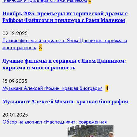
Файнсом и триллера с Рами Малеком
2
Ноябрь 2025: премьеры исторической драмы с
Рэйфом Файнсом и триллера с Рами Малеком
02.12.2025
Лучшие фильмы и сериалы с Яном Цапником: харизма и
многогранность
3
Лучшие фильмы и сериалы с Яном Цапником:
харизма и многогранность
15.09.2025
Музыкант Алексей Фомин: краткая биография
4
Музыкант Алексей Фомин: краткая биография
20.01.2025
Обзор на мюзикл «Наследники»: современная