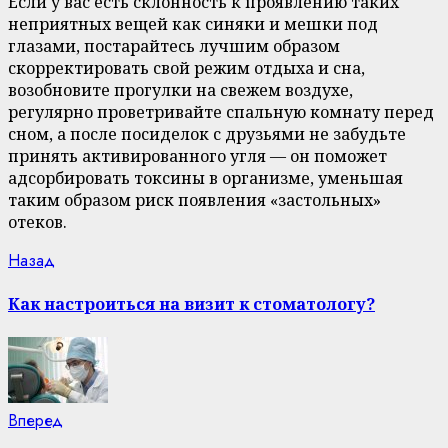
Если у вас есть склонность к проявлению таких
неприятных вещей как синяки и мешки под
глазами, постарайтесь лучшим образом
скорректировать свой режим отдыха и сна,
возобновите прогулки на свежем воздухе,
регулярно проветривайте спальную комнату перед
сном, а после посиделок с друзьями не забудьте
принять активированного угля — он поможет
адсорбировать токсины в организме, уменьшая
таким образом риск появления «застольных»
отеков.
Continue
Previous
Назад
post:
Reading
Как настроиться на визит к стоматологу?
Next
Вперед
post: