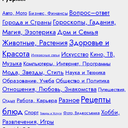
Вопрос–ответ
Авто, Мото
Бизнес, Финансы
Гороскопы, Гадания,
Города и Страны
Дом и Семья
Магия, Эзотерика
Здоровье и
Животные, Растения
Красота
Искусство
Кино, ТВ,
Интересные статьи
Музыка
Компьютеры, Интернет, Программы
Мода, Звезды, Стиль
Наука и Техника
Образование, Учеба
Общество и Политика
Отношения, Любовь, Знакомства
Путешествия,
Рецепты
Разное
Работа, Карьера
Отдых
блюд
Хобби,
Спорт
Фото, Видеосъемка
Товары и Услуги
Развлечения, Игры