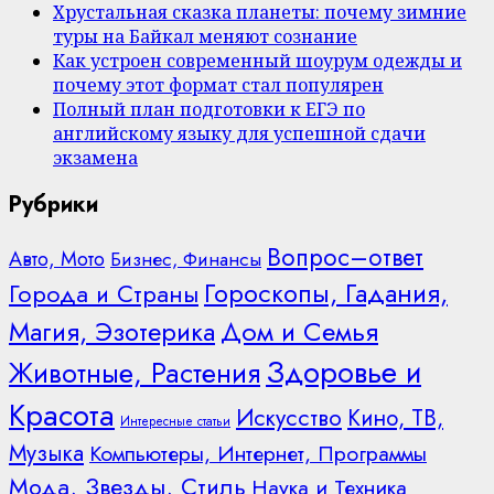
Хрустальная сказка планеты: почему зимние
туры на Байкал меняют сознание
Как устроен современный шоурум одежды и
почему этот формат стал популярен
Полный план подготовки к ЕГЭ по
английскому языку для успешной сдачи
экзамена
Рубрики
Вопрос–ответ
Авто, Мото
Бизнес, Финансы
Гороскопы, Гадания,
Города и Страны
Дом и Семья
Магия, Эзотерика
Здоровье и
Животные, Растения
Красота
Искусство
Кино, ТВ,
Интересные статьи
Музыка
Компьютеры, Интернет, Программы
Мода, Звезды, Стиль
Наука и Техника