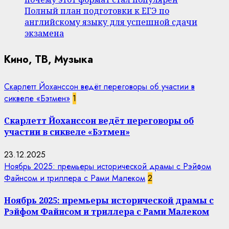
Полный план подготовки к ЕГЭ по
английскому языку для успешной сдачи
экзамена
Кино, ТВ, Музыка
Скарлетт Йоханссон ведёт переговоры об участии в
сиквеле «Бэтмен»
1
Скарлетт Йоханссон ведёт переговоры об
участии в сиквеле «Бэтмен»
23.12.2025
Ноябрь 2025: премьеры исторической драмы с Рэйфом
Файнсом и триллера с Рами Малеком
2
Ноябрь 2025: премьеры исторической драмы с
Рэйфом Файнсом и триллера с Рами Малеком