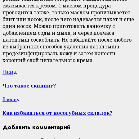
смазывается кремом. С маслом процедура
проводится также, только маслом пропитывается
бинт или носок, после чего надевается пакет и еще
один носок. Можно приготовить ванночку с
добавлением соды и мыла, и через полчаса
натоптыш соскоблить. Не забывайте после любого
из выбранных способов удаления натоптыша
продезинфицировать кожу и затем нанести
хороший слой питательного крема.
Continue
Previous
Назад
post:
Reading
Что такое скипинг?
Next
Вперед
post:
Как избавиться от носогубных складок?
Добавить комментарий