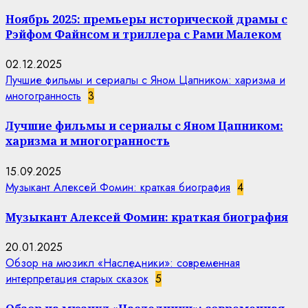
Ноябрь 2025: премьеры исторической драмы с
Рэйфом Файнсом и триллера с Рами Малеком
02.12.2025
Лучшие фильмы и сериалы с Яном Цапником: харизма и
многогранность
3
Лучшие фильмы и сериалы с Яном Цапником:
харизма и многогранность
15.09.2025
Музыкант Алексей Фомин: краткая биография
4
Музыкант Алексей Фомин: краткая биография
20.01.2025
Обзор на мюзикл «Наследники»: современная
интерпретация старых сказок
5