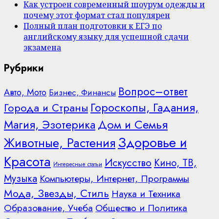
Как устроен современный шоурум одежды и
почему этот формат стал популярен
Полный план подготовки к ЕГЭ по
английскому языку для успешной сдачи
экзамена
Рубрики
Вопрос–ответ
Авто, Мото
Бизнес, Финансы
Гороскопы, Гадания,
Города и Страны
Дом и Семья
Магия, Эзотерика
Здоровье и
Животные, Растения
Красота
Искусство
Кино, ТВ,
Интересные статьи
Музыка
Компьютеры, Интернет, Программы
Мода, Звезды, Стиль
Наука и Техника
Образование, Учеба
Общество и Политика