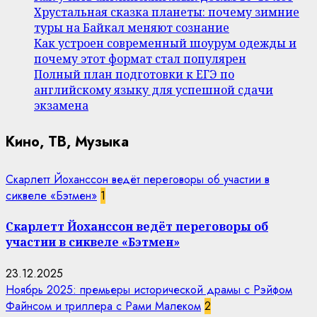
Хрустальная сказка планеты: почему зимние
туры на Байкал меняют сознание
Как устроен современный шоурум одежды и
почему этот формат стал популярен
Полный план подготовки к ЕГЭ по
английскому языку для успешной сдачи
экзамена
Кино, ТВ, Музыка
Скарлетт Йоханссон ведёт переговоры об участии в
сиквеле «Бэтмен»
1
Скарлетт Йоханссон ведёт переговоры об
участии в сиквеле «Бэтмен»
23.12.2025
Ноябрь 2025: премьеры исторической драмы с Рэйфом
Файнсом и триллера с Рами Малеком
2