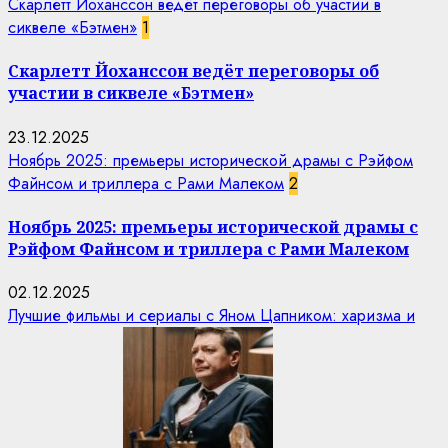
Скарлетт Йоханссон ведёт переговоры об участии в
сиквеле «Бэтмен»
1
Скарлетт Йоханссон ведёт переговоры об
участии в сиквеле «Бэтмен»
23.12.2025
Ноябрь 2025: премьеры исторической драмы с Рэйфом
Файнсом и триллера с Рами Малеком
2
Ноябрь 2025: премьеры исторической драмы с
Рэйфом Файнсом и триллера с Рами Малеком
02.12.2025
Лучшие фильмы и сериалы с Яном Цапником: харизма и