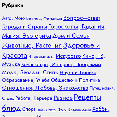
Рубрики
Вопрос–ответ
Авто, Мото
Бизнес, Финансы
Гороскопы, Гадания,
Города и Страны
Дом и Семья
Магия, Эзотерика
Здоровье и
Животные, Растения
Красота
Искусство
Кино, ТВ,
Интересные статьи
Музыка
Компьютеры, Интернет, Программы
Мода, Звезды, Стиль
Наука и Техника
Образование, Учеба
Общество и Политика
Отношения, Любовь, Знакомства
Путешествия,
Рецепты
Разное
Работа, Карьера
Отдых
блюд
Хобби,
Спорт
Фото, Видеосъемка
Товары и Услуги