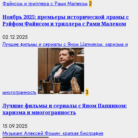
Файнсом и триллера с Рами Малеком
2
Ноябрь 2025: премьеры исторической драмы с
Рэйфом Файнсом и триллера с Рами Малеком
02.12.2025
Лучшие фильмы и сериалы с Яном Цапником: харизма и
многогранность
3
Лучшие фильмы и сериалы с Яном Цапником:
харизма и многогранность
15.09.2025
Музыкант Алексей Фомин: краткая биография