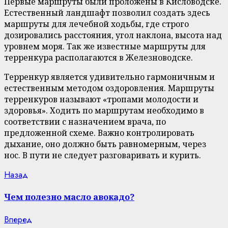
Первые маршруты были проложены в Кисловодске.
Естественный ландшафт позволил создать здесь
маршруты для лечебной ходьбы, где строго
дозировались расстояния, угол наклона, высота над
уровнем моря. Так же известные маршруты для
терренкура располагаются в Железноводске.
Терренкур является удивительно гармоничным и
естественным методом оздоровления. Маршруты
терренкуров называют «тропами молодости и
здоровья». Ходить по маршрутам необходимо в
соответствии с назначением врача, по
предложенной схеме. Важно контролировать
дыхание, оно должно быть равномерным, через
нос. В пути не следует разговаривать и курить.
Continue
Previous
Назад
post:
Reading
Чем полезно масло авокадо?
Next
Вперед