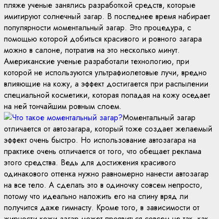
пляже ученые занялись разработкой средств, которые
имитируют солнечный загар. В последнее время набирает
популярности моментальный загар. Это процедура, с
помощью которой добиться красивого и ровного загара
можно в салоне, потратив на это несколько минут.
Американские ученые разработали технологию, при
которой не используются ультрафиолетовые лучи, вредно
влияющие на кожу, а эффект достигается при распылении
специальной косметики, которая попадая на кожу оседает
на ней тончайшим ровным слоем.
Моментальный загар
отличается от автозагара, который тоже создает желаемый
эффект очень быстро. Но использование автозагара на
практике очень отличается от того, что обещает реклама
этого средства. Ведь для достижения красивого
одинакового оттенка нужно равномерно нанести автозагар
на все тело. А сделать это в одиночку совсем непросто,
потому что идеально наложить его на спину вряд ли
получится даже гимнасту. Кроме того, в зависимости от
жирности кожи загар может проявиться совсем не так, как