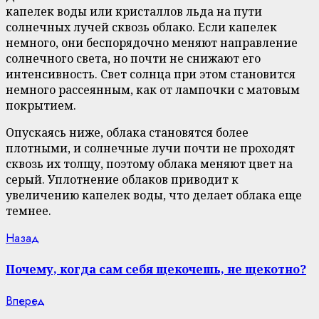
капелек воды или кристаллов льда на пути
солнечных лучей сквозь облако. Если капелек
немного, они беспорядочно меняют направление
солнечного света, но почти не снижают его
интенсивность. Свет солнца при этом становится
немного рассеянным, как от лампочки с матовым
покрытием.
Опускаясь ниже, облака становятся более
плотными, и солнечные лучи почти не проходят
сквозь их толщу, поэтому облака меняют цвет на
серый. Уплотнение облаков приводит к
увеличению капелек воды, что делает облака еще
темнее.
Continue
Previous
Назад
post:
Reading
Почему, когда сам себя щекочешь, не щекотно?
Next
Вперед
post: