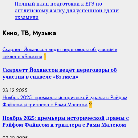
Полный план подготовки к ЕГЭ по
английскому языку для успешной сдачи
экзамена
Кино, ТВ, Музыка
Скарлетт Йоханссон ведёт переговоры об участии в
сиквеле «Бэтмен»
1
Скарлетт Йоханссон ведёт переговоры об
участии в сиквеле «Бэтмен»
23.12.2025
Ноябрь 2025: премьеры исторической драмы с Рэйфом
Файнсом и триллера с Рами Малеком
2
Ноябрь 2025: премьеры исторической драмы с
Рэйфом Файнсом и триллера с Рами Малеком