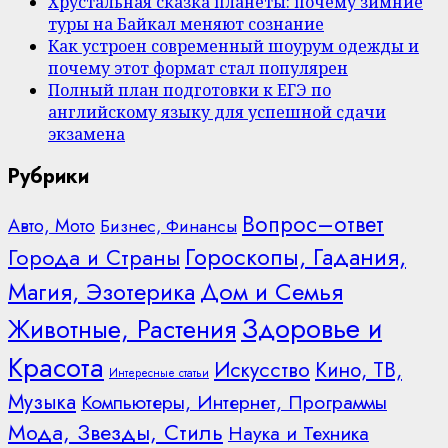
Хрустальная сказка планеты: почему зимние
туры на Байкал меняют сознание
Как устроен современный шоурум одежды и
почему этот формат стал популярен
Полный план подготовки к ЕГЭ по
английскому языку для успешной сдачи
экзамена
Рубрики
Вопрос–ответ
Авто, Мото
Бизнес, Финансы
Гороскопы, Гадания,
Города и Страны
Дом и Семья
Магия, Эзотерика
Здоровье и
Животные, Растения
Красота
Искусство
Кино, ТВ,
Интересные статьи
Музыка
Компьютеры, Интернет, Программы
Мода, Звезды, Стиль
Наука и Техника