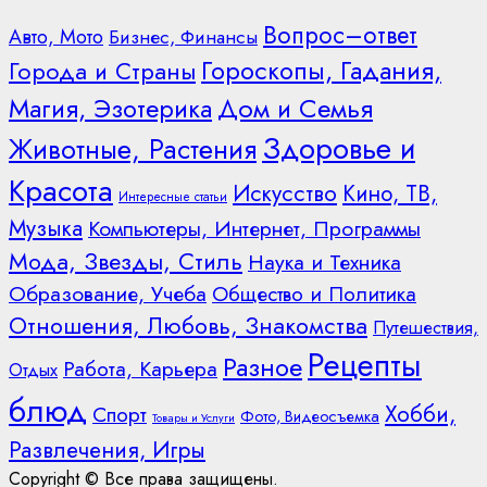
Вопрос–ответ
Авто, Мото
Бизнес, Финансы
Гороскопы, Гадания,
Города и Страны
Дом и Семья
Магия, Эзотерика
Здоровье и
Животные, Растения
Красота
Искусство
Кино, ТВ,
Интересные статьи
Музыка
Компьютеры, Интернет, Программы
Мода, Звезды, Стиль
Наука и Техника
Образование, Учеба
Общество и Политика
Отношения, Любовь, Знакомства
Путешествия,
Рецепты
Разное
Работа, Карьера
Отдых
блюд
Хобби,
Спорт
Фото, Видеосъемка
Товары и Услуги
Развлечения, Игры
Copyright © Все права защищены.