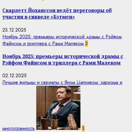
Скарлетт Йоханссон ведёт переговоры об
участии в сиквеле «Бэтмен»
23.12.2025
Ноябрь 2025: премьеры исторической драмы с Рэйфом
Файнсом и триллера с Рами Малеком
2
Ноябрь 2025: премьеры исторической драмы с
Рэйфом Файнсом и триллера с Рами Малеком
02.12.2025
Лучшие фильмы и сериалы с Яном Цапником: харизма и
многогранность
3