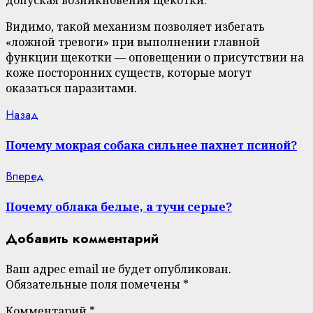
допуская возникновения щекотки.
Видимо, такой механизм позволяет избегать
«ложной тревоги» при выполнении главной
функции щекотки — оповещении о присутствии на
коже посторонних существ, которые могут
оказаться паразитами.
Continue
Previous
Назад
post:
Reading
Почему мокрая собака сильнее пахнет псиной?
Next
Вперед
post:
Почему облака белые, а тучи серые?
Добавить комментарий
Ваш адрес email не будет опубликован.
Обязательные поля помечены
*
Комментарий
*