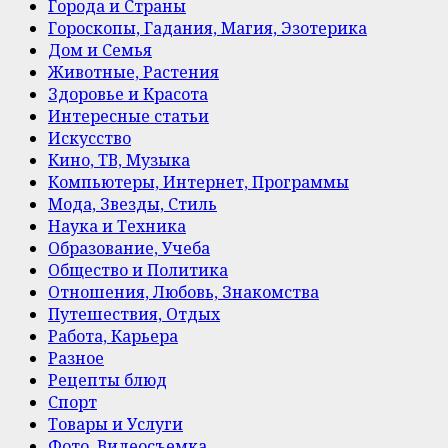
Города и Страны
Гороскопы, Гадания, Магия, Эзотерика
Дом и Семья
Животные, Растения
Здоровье и Красота
Интересные статьи
Искусство
Кино, ТВ, Музыка
Компьютеры, Интернет, Программы
Мода, Звезды, Стиль
Наука и Техника
Образование, Учеба
Общество и Политика
Отношения, Любовь, Знакомства
Путешествия, Отдых
Работа, Карьера
Разное
Рецепты блюд
Спорт
Товары и Услуги
Фото, Видеосъемка