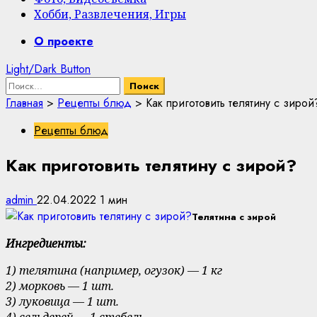
Хобби, Развлечения, Игры
Primary
О проекте
Menu
Light/Dark Button
Найти:
Главная
>
Рецепты блюд
>
Как приготовить телятину с зирой
Рецепты блюд
Как приготовить телятину с зирой?
admin
22.04.2022
1 мин
Телятина с зирой
Ингредиенты:
1) телятина (например, огузок) — 1 кг
2) морковь — 1 шт.
3) луковица — 1 шт.
4) сельдерей — 1 стебель