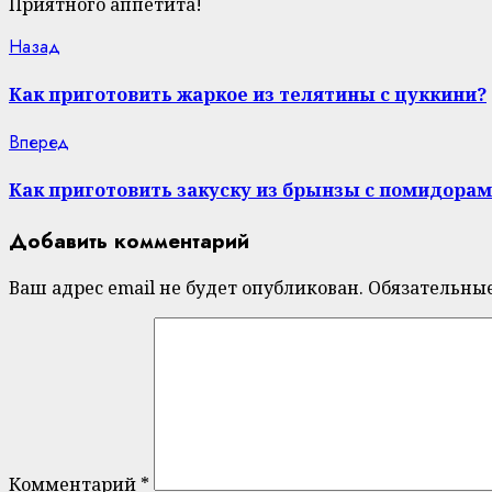
Приятного аппетита!
Continue
Previous
Назад
post:
Reading
Как приготовить жаркое из телятины с цуккини?
Next
Вперед
post:
Как приготовить закуску из брынзы с помидорам
Добавить комментарий
Ваш адрес email не будет опубликован.
Обязательны
Комментарий
*