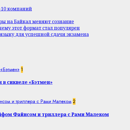
п-10 компаний
уры на Байкал меняют сознание
ему этот формат стал популярен
 языку для успешной сдачи экзамена
 «Бэтмен»
1
 в сиквеле «Бэтмен»
нсом и триллера с Рами Малеком
2
эйфом Файнсом и триллера с Рами Малеком