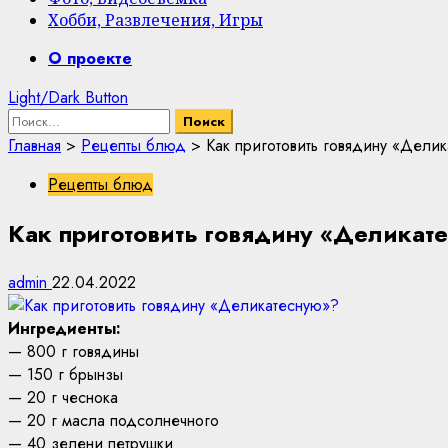
Хобби, Развлечения, Игры
Primary
О проекте
Menu
Light/Dark Button
Найти:
Главная
>
Рецепты блюд
>
Как приготовить говядину «Дели
Рецепты блюд
Как приготовить говядину «Деликат
admin
22.04.2022
Ингредиенты:
— 800 г говядины
— 150 г брынзы
— 20 г чеснока
— 20 г масла подсолнечного
— 40 зелени петрушки