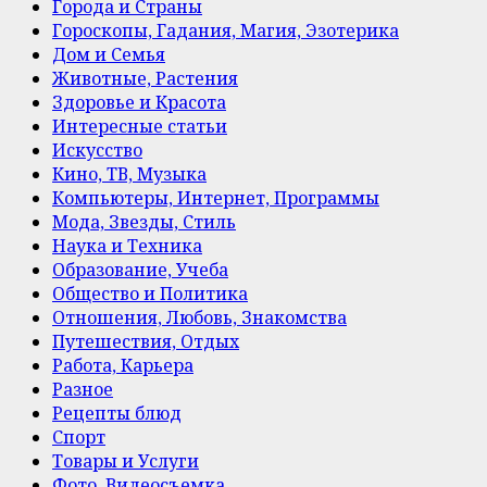
Города и Страны
Гороскопы, Гадания, Магия, Эзотерика
Дом и Семья
Животные, Растения
Здоровье и Красота
Интересные статьи
Искусство
Кино, ТВ, Музыка
Компьютеры, Интернет, Программы
Мода, Звезды, Стиль
Наука и Техника
Образование, Учеба
Общество и Политика
Отношения, Любовь, Знакомства
Путешествия, Отдых
Работа, Карьера
Разное
Рецепты блюд
Спорт
Товары и Услуги
Фото, Видеосъемка