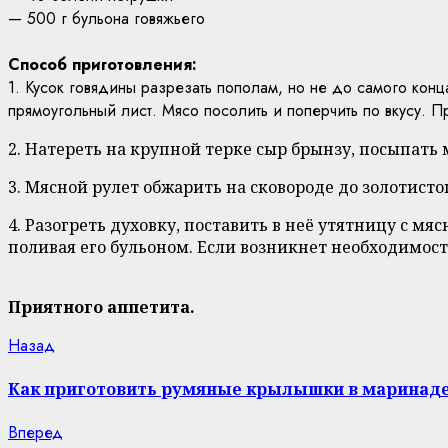
— 500 г бульона говяжьего
Способ приготовления:
1. Кусок говядины разрезать пополам, но не до самого конц
прямоугольный лист. Мясо посолить и поперчить по вкусу. Пр
2. Натереть на крупной терке сыр брынзу, посыпать
3. Мясной рулет обжарить на сковороде до золотисто
4. Разогреть духовку, поставить в неё утятницу с м
поливая его бульоном. Если возникнет необходимость
Приятного аппетита.
Continue
Previous
Назад
post:
Reading
Как приготовить румяные крылышки в маринад
Next
Вперед