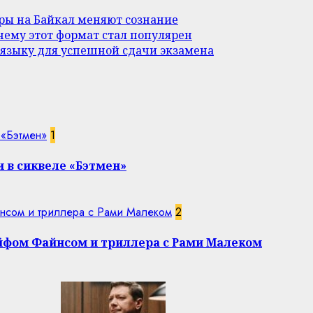
уры на Байкал меняют сознание
ему этот формат стал популярен
 языку для успешной сдачи экзамена
 «Бэтмен»
1
 в сиквеле «Бэтмен»
нсом и триллера с Рами Малеком
2
эйфом Файнсом и триллера с Рами Малеком