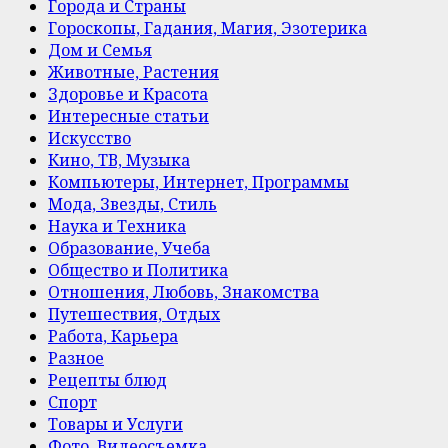
Города и Страны
Гороскопы, Гадания, Магия, Эзотерика
Дом и Семья
Животные, Растения
Здоровье и Красота
Интересные статьи
Искусство
Кино, ТВ, Музыка
Компьютеры, Интернет, Программы
Мода, Звезды, Стиль
Наука и Техника
Образование, Учеба
Общество и Политика
Отношения, Любовь, Знакомства
Путешествия, Отдых
Работа, Карьера
Разное
Рецепты блюд
Спорт
Товары и Услуги
Фото, Видеосъемка