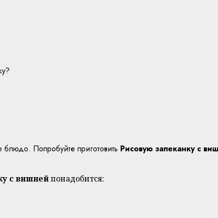
ку?
ое блюдо. Попробуйте приготовить
Рисовую запеканку с ви
ку с вишней
понадобится: