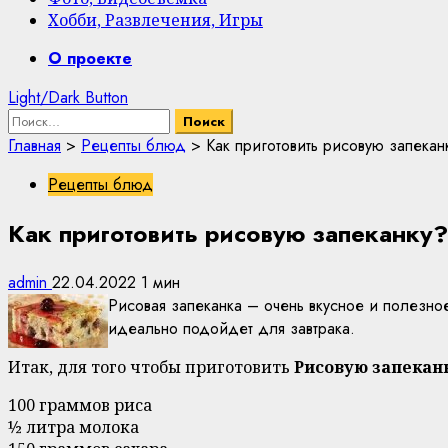
Хобби, Развлечения, Игры
Primary
О проекте
Menu
Light/Dark Button
Найти:
Главная
>
Рецепты блюд
>
Как приготовить рисовую запекан
Рецепты блюд
Как приготовить рисовую запеканку?
admin
22.04.2022
1 мин
Рисовая запеканка – очень вкусное и полезн
идеально подойдет для завтрака.
Итак, для того чтобы приготовить
Рисовую запекан
100 граммов риса
½ литра молока