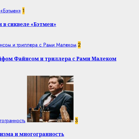
 «Бэтмен»
1
 в сиквеле «Бэтмен»
нсом и триллера с Рами Малеком
2
эйфом Файнсом и триллера с Рами Малеком
гогранность
3
изма и многогранность