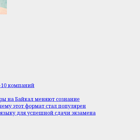
п-10 компаний
уры на Байкал меняют сознание
ему этот формат стал популярен
 языку для успешной сдачи экзамена