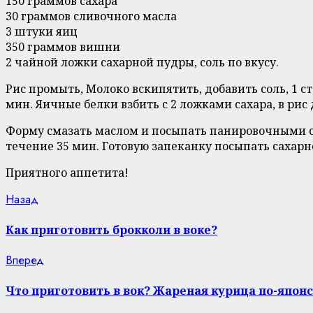
150 граммов сахара
30 граммов сливочного масла
3 штуки яиц
350 граммов вишни
2 чайной ложки сахарной пудры, соль по вкусу.
Рис промыть, Молоко вскипятить, добавить соль, 1 с
мин. Яичные белки взбить с 2 ложками сахара, в рис
Форму смазать маслом и посыпать панировочными су
течение 35 мин. Готовую запеканку посыпать сахарн
Приятного аппетита!
Continue
Previous
Назад
post:
Reading
Как приготовить брокколи в воке?
Next
Вперед
post:
Что приготовить в вок? Жареная курица по-японс