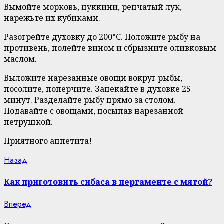
Вымойте морковь, цуккини, репчатый лук,
нарежьте их кубиками.
Разогрейте духовку до 200°С. Положите рыбу на
противень, полейте вином и сбрызните оливковым
маслом.
Выложите нарезанные овощи вокруг рыбы,
посолите, поперчите. Запекайте в духовке 25
минут. Разделайте рыбу прямо за столом.
Подавайте с овощами, посыпав нарезанной
петрушкой.
Приятного аппетита!
Continue
Previous
Назад
post:
Reading
Как приготовить сибаса в пергаменте с мятой?
Next
Вперед
post: