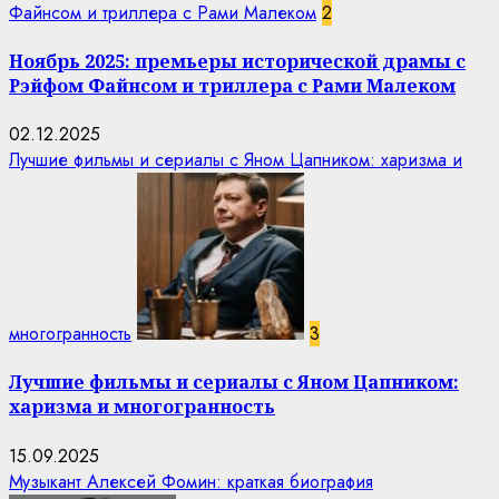
Файнсом и триллера с Рами Малеком
2
Ноябрь 2025: премьеры исторической драмы с
Рэйфом Файнсом и триллера с Рами Малеком
02.12.2025
Лучшие фильмы и сериалы с Яном Цапником: харизма и
многогранность
3
Лучшие фильмы и сериалы с Яном Цапником:
харизма и многогранность
15.09.2025
Музыкант Алексей Фомин: краткая биография