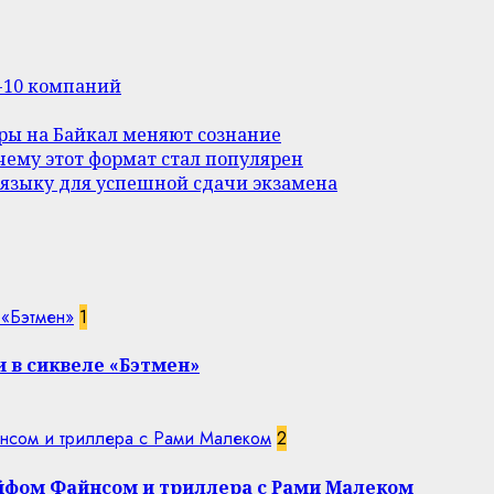
п-10 компаний
уры на Байкал меняют сознание
ему этот формат стал популярен
 языку для успешной сдачи экзамена
 «Бэтмен»
1
 в сиквеле «Бэтмен»
нсом и триллера с Рами Малеком
2
эйфом Файнсом и триллера с Рами Малеком