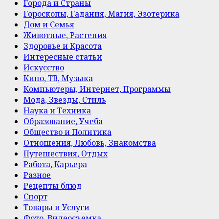
Города и Страны
Гороскопы, Гадания, Магия, Эзотерика
Дом и Семья
Животные, Растения
Здоровье и Красота
Интересные статьи
Искусство
Кино, ТВ, Музыка
Компьютеры, Интернет, Программы
Мода, Звезды, Стиль
Наука и Техника
Образование, Учеба
Общество и Политика
Отношения, Любовь, Знакомства
Путешествия, Отдых
Работа, Карьера
Разное
Рецепты блюд
Спорт
Товары и Услуги
Фото, Видеосъемка