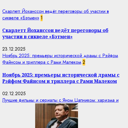
Скарлетт Йоханссон ведёт переговоры об участии в
сиквеле «Бэтмен»
1
Скарлетт Йоханссон ведёт переговоры об
участии в сиквеле «Бэтмен»
23.12.2025
Ноябрь 2025: премьеры исторической драмы с Рэйфом
Файнсом и триллера с Рами Малеком
2
Ноябрь 2025: премьеры исторической драмы с
Рэйфом Файнсом и триллера с Рами Малеком
02.12.2025
Лучшие фильмы и сериалы с Яном Цапником: харизма и