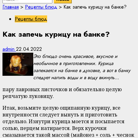
Главная
>
Рецепты блюд
>
Как запечь курицу на банке?
Рецепты блюд
Как запечь курицу на банке?
admin
22.04.2022
Это блюдо очень красивое, вкусное и
необычное в приготовлении. Курица
запекается на банке в духовке, а вот в банку
следует налить воды и в воду вкинуть…
пару лавровых листочков и обязательно целую
репчатую луковицу.
Итак, возьмите целую ощипанную курицу, все
внутренности следует вынуть и приготовить
отдельно. Изнутри курица моется и посыпается
солью, перцем натирается. Верх курочки
смазывается такой массой (майонез + соль + чеснок