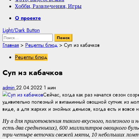
Хобби, Развлечения, Игры
Primary
О проекте
Menu
Light/Dark Button
Найти:
Главная
>
Рецепты блюд
>
Суп из кабачков
Рецепты блюд
Суп из кабачков
admin
22.04.2022
1 мин
Сейчас, когда как раз начался сезон созр
удивительно полезный и витаминный овощной супчик из моло
виде, а для жарких и знойных деньков, когда есть и вовсе
Ну а для приготовления такого вкусного, полезного и
есть два средненьких), 600 миллилитров овощного буль
три-четыре веточки свежей мяты, 10 небольших ломтик