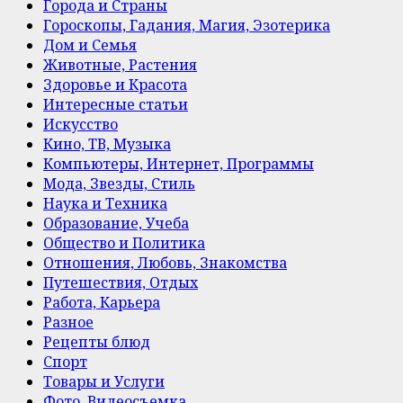
Города и Страны
Гороскопы, Гадания, Магия, Эзотерика
Дом и Семья
Животные, Растения
Здоровье и Красота
Интересные статьи
Искусство
Кино, ТВ, Музыка
Компьютеры, Интернет, Программы
Мода, Звезды, Стиль
Наука и Техника
Образование, Учеба
Общество и Политика
Отношения, Любовь, Знакомства
Путешествия, Отдых
Работа, Карьера
Разное
Рецепты блюд
Спорт
Товары и Услуги
Фото, Видеосъемка