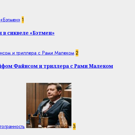
 «Бэтмен»
1
 в сиквеле «Бэтмен»
нсом и триллера с Рами Малеком
2
эйфом Файнсом и триллера с Рами Малеком
гогранность
3