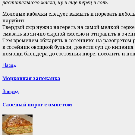
растительного масла, ну и еще перец и соль.
Молодые кабачки следует вымыть и порезать неболь
нарубить.
Твердый сыр нужно натереть на самой мелкой терке
смазать из яично сырной смесью и отправить в очень
Тем временем обжарить в сотейнике на разогретом р
в сотейник овощной бульон, довести суп до кипения 
помощи блендера до состояния пюре, посолить и поп
Continue
Previous
Назад
post:
Reading
Морковная запеканка
Next
Вперед
post:
Слоеный пирог с омлетом