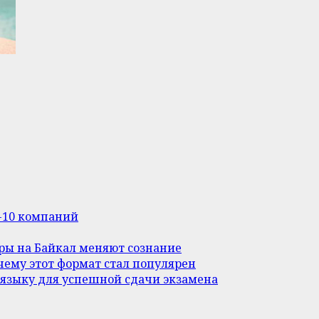
п-10 компаний
уры на Байкал меняют сознание
ему этот формат стал популярен
 языку для успешной сдачи экзамена