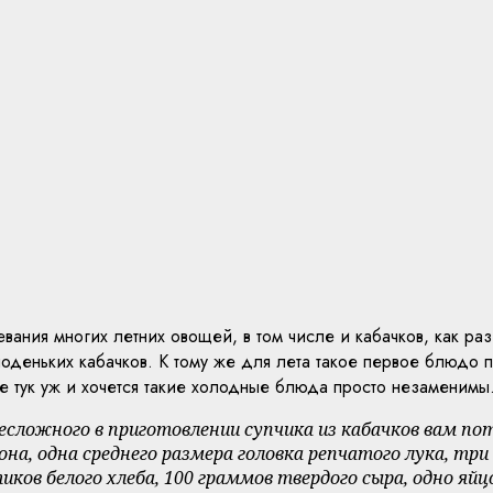
евания многих летних овощей, в том числе и кабачков, как ра
деньких кабачков. К тому же для лета такое первое блюдо п
 не тук уж и хочется такие холодные блюда просто незаменим
 несложного в приготовлении супчика из кабачков вам 
она, одна среднего размера головка репчатого лука, три
ов белого хлеба, 100 граммов твердого сыра, одно яй