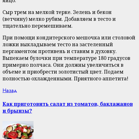
яйцо.
Сыр трем на мелкой терке. Зелень и бекон
(ветчину) мелко рубим. Добавляем в тесто и
тщательно перемешиваем.
При помощи кондитерского мешочка или столовой
ложки выкладываем тесто на застеленный
пергаментом противень и ставим в духовку.
Выпекаем булочки при температуре 180 градусов
примерно полчаса. Они должны увеличиться в
объеме и приобрести золотистый цвет. Подаем
полностью охлажденными. Приятного аппетита!
Continue
Previous
Назад
post:
Reading
Как приготовить салат из томатов, баклажанов
и брынзы?