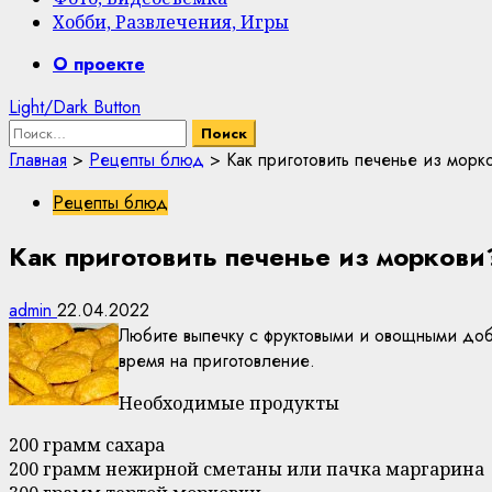
Хобби, Развлечения, Игры
Primary
О проекте
Menu
Light/Dark Button
Найти:
Главная
>
Рецепты блюд
>
Как приготовить печенье из морк
Рецепты блюд
Как приготовить печенье из моркови
admin
22.04.2022
Любите выпечку с фруктовыми и овощными доба
время на приготовление.
Необходимые продукты
200 грамм сахара
200 грамм нежирной сметаны или пачка маргарина