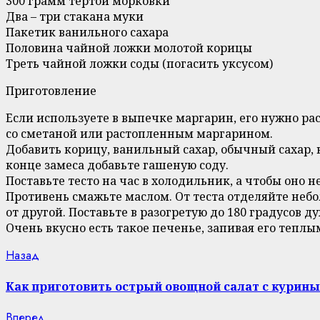
300 грамм тертой морковки
Два – три стакана муки
Пакетик ванильного сахара
Половина чайной ложки молотой корицы
Треть чайной ложки соды (погасить уксусом)
Приготовление
Если используете в выпечке маргарин, его нужно ра
со сметаной или растопленным маргарином.
Добавить корицу, ванильный сахар, обычный сахар, 
конце замеса добавьте гашеную соду.
Поставьте тесто на час в холодильник, а чтобы оно н
Противень смажьте маслом. От теста отделяйте неб
от другой. Поставьте в разогретую до 180 градусов д
Очень вкусно есть такое печенье, запивая его тепл
Continue
Previous
Назад
post:
Reading
Как приготовить острый овощной салат с курин
Next
Вперед