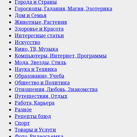
Города и Страны
Гороскопы, Гадания, Магия, Эзотерика
Дом и Семья
Животные, Растения
Здоровье и Красота
Интересные статьи
Искусство
Кино, ТВ, Музыка
Компьютеры, Интернет, Программы
Мода, Звезды, Стиль
Наука и Техника
Образование, Учеба
Общество и Политика
Отношения, Любовь, Знакомства
Путешествия, Отдых
Работа, Карьера
Разное
Рецепты блюд
Спорт
Товары и Услуги
Фото, Видеосъемка