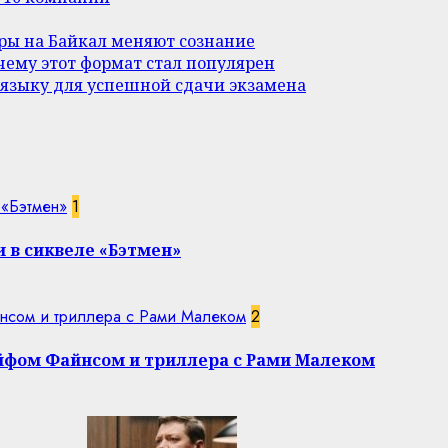
уры на Байкал меняют сознание
ему этот формат стал популярен
 языку для успешной сдачи экзамена
 «Бэтмен»
1
 в сиквеле «Бэтмен»
нсом и триллера с Рами Малеком
2
эйфом Файнсом и триллера с Рами Малеком