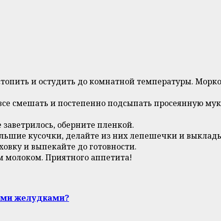
стопить и остудить до комнатной температуры. Морко
все смешать и постепенно подсыпать просеянную муку
е заветрилось, оберните пленкой.
ольшие кусочки, делайте из них лепешечки и выклад
уховку и выпекайте до готовности.
ым молоком. Приятного аппетита!
ыми желудками?