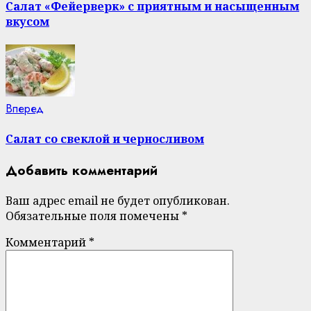
Reading
Салат «Фейерверк» с приятным и насыщенным
вкусом
Next
Вперед
post:
Салат со свеклой и черносливом
Добавить комментарий
Ваш адрес email не будет опубликован.
Обязательные поля помечены
*
Комментарий
*