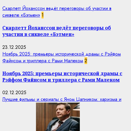
Скарлетт Йоханссон ведёт переговоры об участии в
сиквеле «Бэтмен»
1
Скарлетт Йоханссон ведёт переговоры об
участии в сиквеле «Бэтмен»
23.12.2025
Ноябрь 2025: премьеры исторической драмы с Рэйфом
Файнсом и триллера с Рами Малеком
2
Ноябрь 2025: премьеры исторической драмы с
Рэйфом Файнсом и триллера с Рами Малеком
02.12.2025
Лучшие фильмы и сериалы с Яном Цапником: харизма и