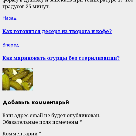
градусов 25 минут.
Continue
Previous
Назад
post:
Reading
Как готовится десерт из творога и кофе?
Next
Вперед
post:
Как мариновать огурцы без стерилизации?
Добавить комментарий
Ваш адрес email не будет опубликован.
Обязательные поля помечены
*
Комментарий
*