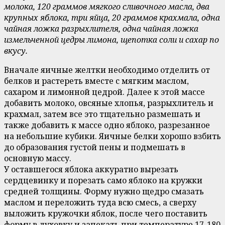
молока, 120 граммов мягкого сливочного масла, два
крупных яблока, три яйца, 20 граммов крахмала, одна
чайная ложка разрыхлителя, одна чайная ложка
измельченной цедры лимона, щепотка соли и сахар по
вкусу.
Вначале яичные желтки необходимо отделить от
белков и растереть вместе с мягким маслом,
сахаром и лимонной цедрой. Далее к этой массе
добавить молоко, овсяные хлопья, разрыхлитель и
крахмал, затем все это тщательно размешать и
также добавить к массе одно яблоко, разрезанное
на небольшие кубики. Яичные белки хорошо взбить
до образования густой пены и подмешать в
основную массу.
У оставшегося яблока аккуратно вырезать
сердцевинку и порезать само яблоко на кружки
средней толщины. Форму нужно щедро смазать
маслом и переложить туда всю смесь, а сверху
выложить кружочки яблок, после чего поставить
форму в духовку и запекать при температуре 17-180