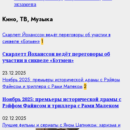
экзамена
Кино, ТВ, Музыка
Скарлетт Йоханссон ведёт переговоры об участии в
сиквеле «Бэтмен»
1
Скарлетт Йоханссон ведёт переговоры об
участии в сиквеле «Бэтмен»
23.12.2025
Ноябрь 2025: премьеры исторической драмы с Рэйфом
Файнсом и триллера с Рами Малеком
2
Ноябрь 2025: премьеры исторической драмы с
Рэйфом Файнсом и триллера с Рами Малеком
02.12.2025
Лучшие фильмы и сериалы с Яном Цапником: харизма и