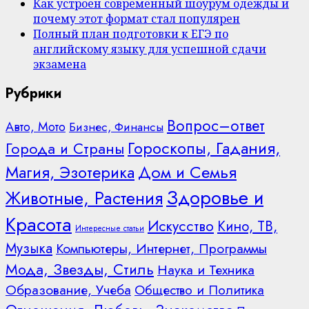
Как устроен современный шоурум одежды и
почему этот формат стал популярен
Полный план подготовки к ЕГЭ по
английскому языку для успешной сдачи
экзамена
Рубрики
Вопрос–ответ
Авто, Мото
Бизнес, Финансы
Гороскопы, Гадания,
Города и Страны
Дом и Семья
Магия, Эзотерика
Здоровье и
Животные, Растения
Красота
Искусство
Кино, ТВ,
Интересные статьи
Музыка
Компьютеры, Интернет, Программы
Мода, Звезды, Стиль
Наука и Техника
Образование, Учеба
Общество и Политика