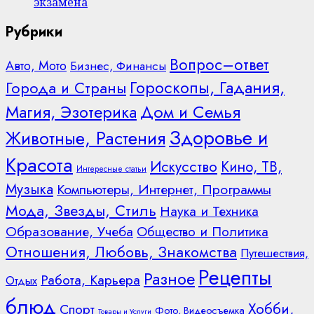
экзамена
Рубрики
Вопрос–ответ
Авто, Мото
Бизнес, Финансы
Гороскопы, Гадания,
Города и Страны
Дом и Семья
Магия, Эзотерика
Здоровье и
Животные, Растения
Красота
Искусство
Кино, ТВ,
Интересные статьи
Музыка
Компьютеры, Интернет, Программы
Мода, Звезды, Стиль
Наука и Техника
Образование, Учеба
Общество и Политика
Отношения, Любовь, Знакомства
Путешествия,
Рецепты
Разное
Работа, Карьера
Отдых
блюд
Хобби,
Спорт
Фото, Видеосъемка
Товары и Услуги