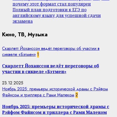
почему этот формат стал популярен
Полный план подготовки к ЕГЭ по
английскому языку для успешной сдачи
экзамена
Кино, ТВ, Музыка
Скарлетт Йоханссон ведёт переговоры об участии в
сиквеле «Бэтмен»
1
Скарлетт Йоханссон ведёт переговоры об
участии в сиквеле «Бэтмен»
23.12.2025
Ноябрь 2025: премьеры исторической драмы с Рэйфом
Файнсом и триллера с Рами Малеком
2
Ноябрь 2025: премьеры исторической драмы с
Рэйфом Файнсом и триллера с Рами Малеком