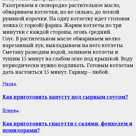
Разогреваем в сковородке растительное масло,
обжариваем котлетки, но не сильно, до легкой
румяной корочки. На одну котлетку идет столовая
ложка (с горкой) фарша. Жарим котлеты по три
минутки с каждой стороны, огонь средний.
Соус. В растительном масле обжариваем мелко
нарезанный лук, выкладываем на него котлеты.
Сметану разводим водой, заливаем котлеты и
тушим 15 минут на слабом огне под крышкой. Воду
периодически нужно подливать. Готовым котлетам
дать настояться 15 минут. Гарнир – любой.
Continue
Previous
Назад
post:
Reading
Как приготовить капусту под сырным соусом?
Next
Вперед
post:
Как приготовить спагетти с салями, фенхелем и
помидорами?