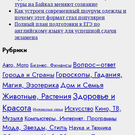
туры на Байкал меняют сознание
Как устроен современный шоурум одежды и
почему этот формат стал популярен
Полный план подготовки к ЕГЭ по
английскому языку для успешной сдачи
экзамена
Рубрики
Вопрос–ответ
Авто, Мото
Бизнес, Финансы
Гороскопы, Гадания,
Города и Страны
Дом и Семья
Магия, Эзотерика
Здоровье и
Животные, Растения
Красота
Искусство
Кино, ТВ,
Интересные статьи
Музыка
Компьютеры, Интернет, Программы
Мода, Звезды, Стиль
Наука и Техника