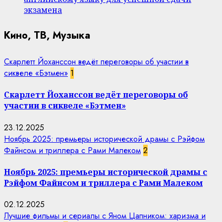
экзамена
Кино, ТВ, Музыка
Скарлетт Йоханссон ведёт переговоры об участии в
сиквеле «Бэтмен»
1
Скарлетт Йоханссон ведёт переговоры об
участии в сиквеле «Бэтмен»
23.12.2025
Ноябрь 2025: премьеры исторической драмы с Рэйфом
Файнсом и триллера с Рами Малеком
2
Ноябрь 2025: премьеры исторической драмы с
Рэйфом Файнсом и триллера с Рами Малеком
02.12.2025
Лучшие фильмы и сериалы с Яном Цапником: харизма и