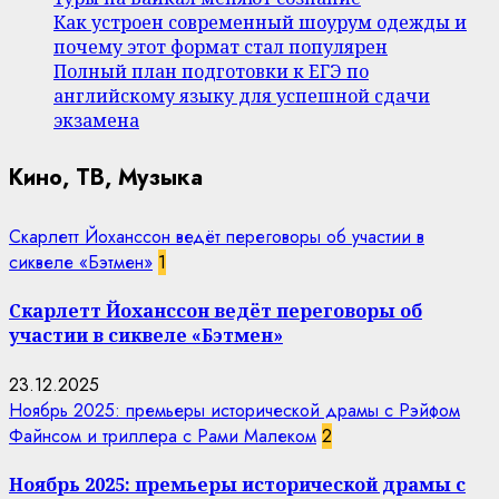
Как устроен современный шоурум одежды и
почему этот формат стал популярен
Полный план подготовки к ЕГЭ по
английскому языку для успешной сдачи
экзамена
Кино, ТВ, Музыка
Скарлетт Йоханссон ведёт переговоры об участии в
сиквеле «Бэтмен»
1
Скарлетт Йоханссон ведёт переговоры об
участии в сиквеле «Бэтмен»
23.12.2025
Ноябрь 2025: премьеры исторической драмы с Рэйфом
Файнсом и триллера с Рами Малеком
2
Ноябрь 2025: премьеры исторической драмы с