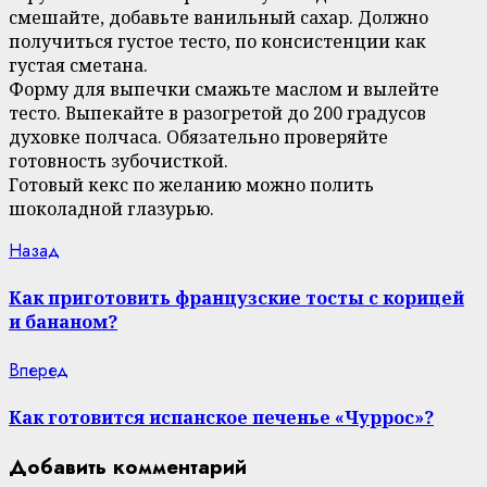
смешайте, добавьте ванильный сахар. Должно
получиться густое тесто, по консистенции как
густая сметана.
Форму для выпечки смажьте маслом и вылейте
тесто. Выпекайте в разогретой до 200 градусов
духовке полчаса. Обязательно проверяйте
готовность зубочисткой.
Готовый кекс по желанию можно полить
шоколадной глазурью.
Continue
Previous
Назад
post:
Reading
Как приготовить французские тосты с корицей
и бананом?
Next
Вперед
post:
Как готовится испанское печенье «Чуррос»?
Добавить комментарий