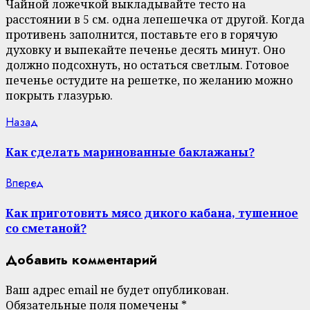
Чайной ложечкой выкладывайте тесто на
расстоянии в 5 см. одна лепешечка от другой. Когда
противень заполнится, поставьте его в горячую
духовку и выпекайте печенье десять минут. Оно
должно подсохнуть, но остаться светлым. Готовое
печенье остудите на решетке, по желанию можно
покрыть глазурью.
Continue
Previous
Назад
post:
Reading
Как сделать маринованные баклажаны?
Next
Вперед
post:
Как приготовить мясо дикого кабана, тушенное
со сметаной?
Добавить комментарий
Ваш адрес email не будет опубликован.
Обязательные поля помечены
*