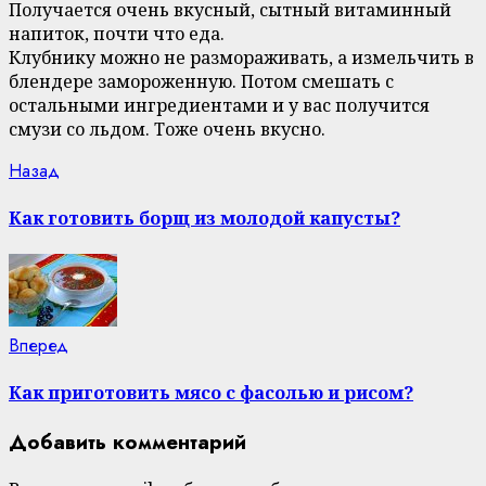
Получается очень вкусный, сытный витаминный
напиток, почти что еда.
Клубнику можно не размораживать, а измельчить в
блендере замороженную. Потом смешать с
остальными ингредиентами и у вас получится
смузи со льдом. Тоже очень вкусно.
Continue
Previous
Назад
post:
Reading
Как готовить борщ из молодой капусты?
Next
Вперед
post:
Как приготовить мясо с фасолью и рисом?
Добавить комментарий