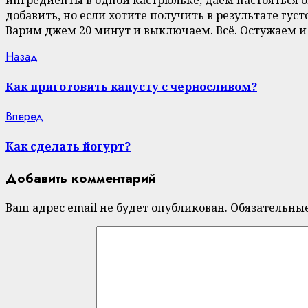
добавить, но если хотите получить в результате густ
Варим джем 20 минут и выключаем. Всё. Остужаем и
Continue
Previous
Назад
post:
Reading
Как приготовить капусту с черносливом?
Next
Вперед
post:
Как сделать йогурт?
Добавить комментарий
Ваш адрес email не будет опубликован.
Обязательны