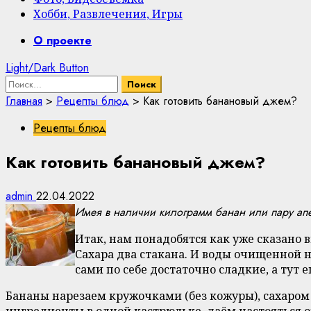
Хобби, Развлечения, Игры
Primary
О проекте
Menu
Light/Dark Button
Найти:
Главная
>
Рецепты блюд
>
Как готовить банановый джем?
Рецепты блюд
Как готовить банановый джем?
admin
22.04.2022
Имея в наличии килограмм банан или пару ап
Итак, нам понадобятся как уже сказано
Сахара два стакана. И воды очищенной 
сами по себе достаточно сладкие, а тут 
Бананы нарезаем кружочками (без кожуры), сахаром
ингредиенты в одной кастрюльке, даём настояться 