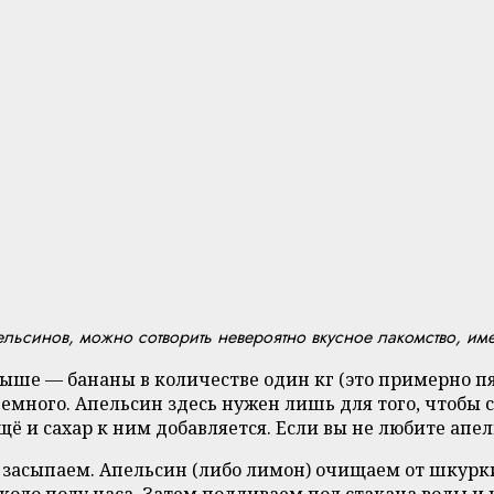
ельсинов, можно сотворить невероятно вкусное лакомство, и
 выше — бананы в количестве один кг (это примерно 
немного. Апельсин здесь нужен лишь для того, чтобы
ещё и сахар к ним добавляется. Если вы не любите апе
 засыпаем. Апельсин (либо лимон) очищаем от шкурк
около полу часа. Затем подливаем пол стакана воды 