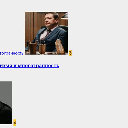
гогранность
3
изма и многогранность
4