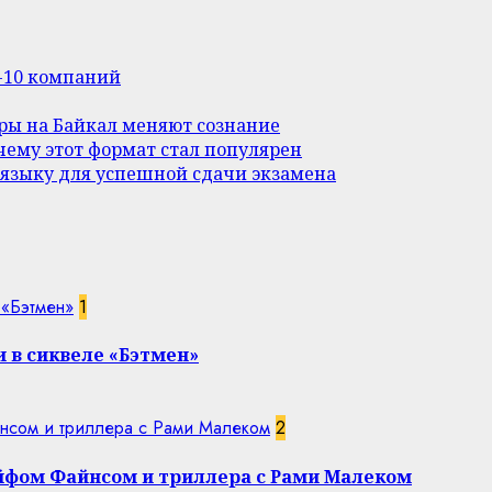
п-10 компаний
уры на Байкал меняют сознание
ему этот формат стал популярен
 языку для успешной сдачи экзамена
 «Бэтмен»
1
 в сиквеле «Бэтмен»
нсом и триллера с Рами Малеком
2
эйфом Файнсом и триллера с Рами Малеком