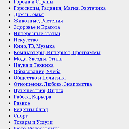
Города и Страны
Гороскопы, Гадания, Магия, Эзотерика
Дом и Семья
Животные, Растения
Здоровье и Красота
Интересные статьи
Искусство
Кино, ТВ, Музыка
Компьютеры, Интернет, Программы
Мода, Звезды, Стиль
Наука и Техника
Образование, Учеба
Общество и Политика
Отношения, Любовь, Знакомства
Путешествия, Отдых
Работа, Карьера
Разное
Рецепты блюд
Спорт
Товары и Услуги
Фото, Видеосъемка