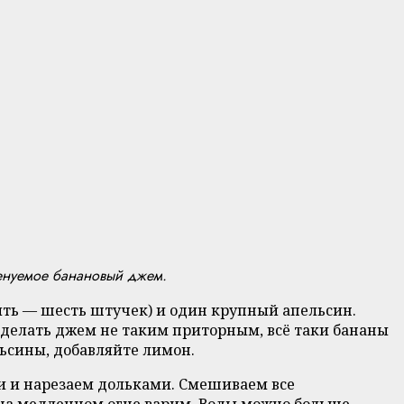
менуемое банановый джем.
пять — шесть штучек) и один крупный апельсин.
 сделать джем не таким приторным, всё таки бананы
льсины, добавляйте лимон.
и и нарезаем дольками. Смешиваем все
и на медленном огне варим. Воды можно больше