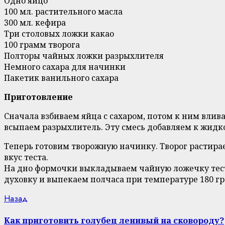
Одно яйцо
100 мл. растительного масла
300 мл. кефира
Три столовых ложки какао
100 грамм творога
Полторы чайных ложки разрыхлителя
Немного сахара для начинки
Пакетик ванильного сахара
Приготовление
Сначала взбиваем яйца с сахаром, потом к ним влив
всыпаем разрыхлитель. Эту смесь добавляем к жидк
Теперь готовим творожную начинку. Творог растира
вкус теста.
На дно формочки выкладываем чайную ложечку теста
духовку и выпекаем полчаса при температуре 180 гр
Continue
Previous
Назад
post:
Reading
Как приготовить голубец ленивый на сковороду?