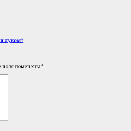
 и луком?
е поля помечены
*