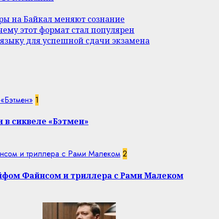
уры на Байкал меняют сознание
ему этот формат стал популярен
 языку для успешной сдачи экзамена
 «Бэтмен»
1
 в сиквеле «Бэтмен»
нсом и триллера с Рами Малеком
2
эйфом Файнсом и триллера с Рами Малеком