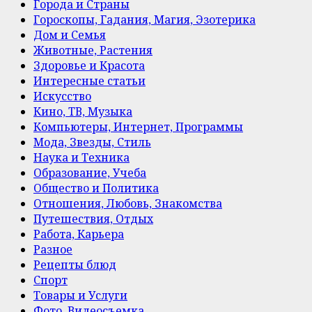
Города и Страны
Гороскопы, Гадания, Магия, Эзотерика
Дом и Семья
Животные, Растения
Здоровье и Красота
Интересные статьи
Искусство
Кино, ТВ, Музыка
Компьютеры, Интернет, Программы
Мода, Звезды, Стиль
Наука и Техника
Образование, Учеба
Общество и Политика
Отношения, Любовь, Знакомства
Путешествия, Отдых
Работа, Карьера
Разное
Рецепты блюд
Спорт
Товары и Услуги
Фото, Видеосъемка