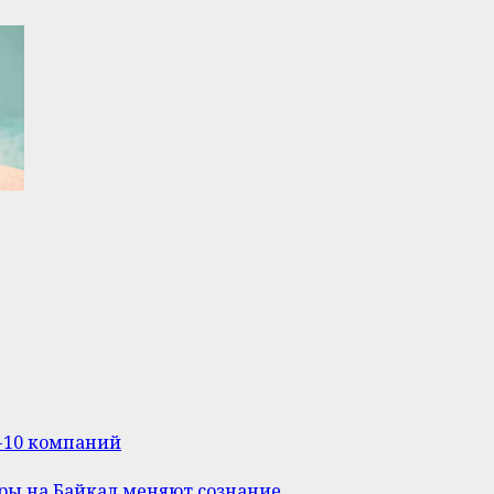
п-10 компаний
уры на Байкал меняют сознание