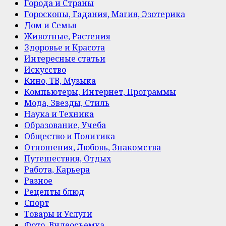
Города и Страны
Гороскопы, Гадания, Магия, Эзотерика
Дом и Семья
Животные, Растения
Здоровье и Красота
Интересные статьи
Искусство
Кино, ТВ, Музыка
Компьютеры, Интернет, Программы
Мода, Звезды, Стиль
Наука и Техника
Образование, Учеба
Общество и Политика
Отношения, Любовь, Знакомства
Путешествия, Отдых
Работа, Карьера
Разное
Рецепты блюд
Спорт
Товары и Услуги
Фото, Видеосъемка