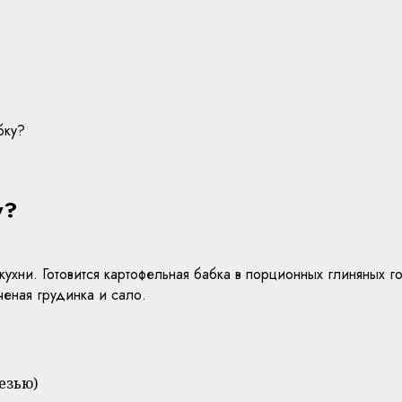
бку?
у?
ухни. Готовится картофельная бабка в порционных глиняных г
ченая грудинка и сало.
езью)