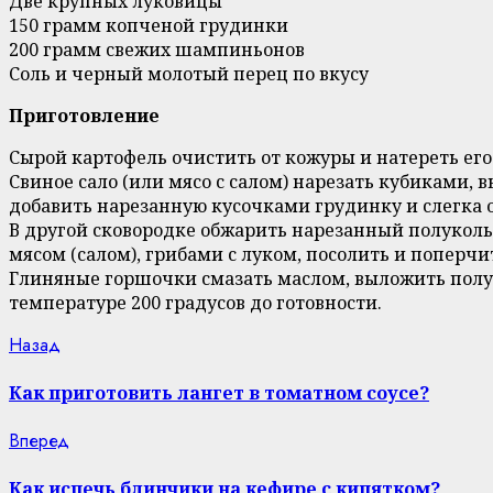
Две крупных луковицы
150 грамм копченой грудинки
200 грамм свежих шампиньонов
Соль и черный молотый перец по вкусу
Приготовление
Сырой картофель очистить от кожуры и натереть его
Свиное сало (или мясо с салом) нарезать кубиками,
добавить нарезанную кусочками грудинку и слегка 
В другой сковородке обжарить нарезанный полуколь
мясом (салом), грибами с луком, посолить и поперчит
Глиняные горшочки смазать маслом, выложить полу
температуре 200 градусов до готовности.
Continue
Previous
Назад
post:
Reading
Как приготовить лангет в томатном соусе?
Next
Вперед
post:
Как испечь блинчики на кефире с кипятком?