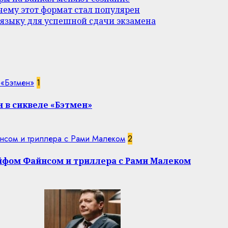
ему этот формат стал популярен
 языку для успешной сдачи экзамена
 «Бэтмен»
1
 в сиквеле «Бэтмен»
нсом и триллера с Рами Малеком
2
эйфом Файнсом и триллера с Рами Малеком