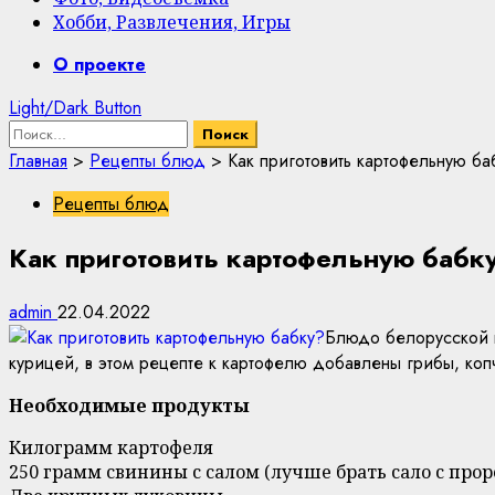
Хобби, Развлечения, Игры
Primary
О проекте
Menu
Light/Dark Button
Найти:
Главная
>
Рецепты блюд
>
Как приготовить картофельную ба
Рецепты блюд
Как приготовить картофельную бабк
admin
22.04.2022
Блюдо белорусской к
курицей, в этом рецепте к картофелю добавлены грибы, коп
Необходимые продукты
Килограмм картофеля
250 грамм свинины с салом (лучше брать сало с прор