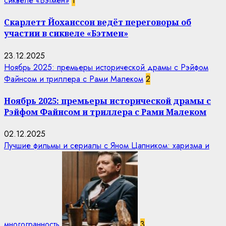
сиквеле «Бэтмен»
1
Скарлетт Йоханссон ведёт переговоры об
участии в сиквеле «Бэтмен»
23.12.2025
Ноябрь 2025: премьеры исторической драмы с Рэйфом
Файнсом и триллера с Рами Малеком
2
Ноябрь 2025: премьеры исторической драмы с
Рэйфом Файнсом и триллера с Рами Малеком
02.12.2025
Лучшие фильмы и сериалы с Яном Цапником: харизма и
многогранность
3