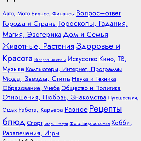
Вопрос–ответ
Авто, Мото
Бизнес, Финансы
Гороскопы, Гадания,
Города и Страны
Дом и Семья
Магия, Эзотерика
Здоровье и
Животные, Растения
Красота
Искусство
Кино, ТВ,
Интересные статьи
Музыка
Компьютеры, Интернет, Программы
Мода, Звезды, Стиль
Наука и Техника
Образование, Учеба
Общество и Политика
Отношения, Любовь, Знакомства
Путешествия,
Рецепты
Разное
Работа, Карьера
Отдых
блюд
Хобби,
Спорт
Фото, Видеосъемка
Товары и Услуги
Развлечения, Игры