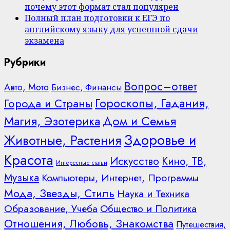
почему этот формат стал популярен
Полный план подготовки к ЕГЭ по
английскому языку для успешной сдачи
экзамена
Рубрики
Вопрос–ответ
Авто, Мото
Бизнес, Финансы
Гороскопы, Гадания,
Города и Страны
Дом и Семья
Магия, Эзотерика
Здоровье и
Животные, Растения
Красота
Искусство
Кино, ТВ,
Интересные статьи
Музыка
Компьютеры, Интернет, Программы
Мода, Звезды, Стиль
Наука и Техника
Образование, Учеба
Общество и Политика
Отношения, Любовь, Знакомства
Путешествия,