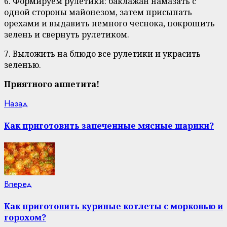
6. Формируем рулетики: баклажан намазать с
одной стороны майонезом, затем присыпать
орехами и выдавить немного чеснока, покрошить
зелень и свернуть рулетиком.
7. Выложить на блюдо все рулетики и украсить
зеленью.
Приятного аппетита!
Continue
Previous
Назад
post:
Reading
Как приготовить запеченные мясные шарики?
Next
Вперед
post:
Как приготовить куриные котлеты с морковью и
горохом?