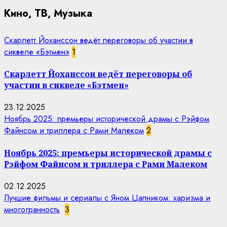
Кино, ТВ, Музыка
Скарлетт Йоханссон ведёт переговоры об участии в
сиквеле «Бэтмен»
1
Скарлетт Йоханссон ведёт переговоры об
участии в сиквеле «Бэтмен»
23.12.2025
Ноябрь 2025: премьеры исторической драмы с Рэйфом
Файнсом и триллера с Рами Малеком
2
Ноябрь 2025: премьеры исторической драмы с
Рэйфом Файнсом и триллера с Рами Малеком
02.12.2025
Лучшие фильмы и сериалы с Яном Цапником: харизма и
многогранность
3