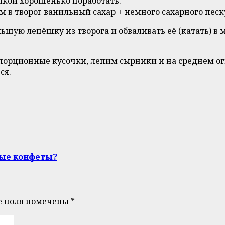
илкой хорошенько поработать.
 в творог ванильный сахар + немного сахарного песк
ьшую лепёшку из творога и обваливать её (катать) в м
 порционные кусочки, лепим сырники и на среднем о
ся.
ные конфеты?
е поля помечены
*