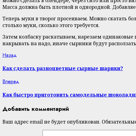
можно сделать в блендере, через сито или просто в
Масса должна быть плотной и однородной. Добавляем
Теперь муки в творог просеиваем. Можно скатать бол
столько муки, сколько этого требуется.
Затем колбаску раскатываем, нарезаем одинаковые
накрывать на надо, иначе сырники будут расползать
Continue
Previous
Назад
post:
Reading
Как сделать разноцветные сырные шарики?
Next
Вперед
post:
Как быстро приготовить самодельные шоколад
Добавить комментарий
Ваш адрес email не будет опубликован.
Обязательны