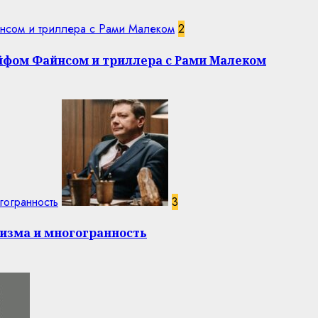
нсом и триллера с Рами Малеком
2
эйфом Файнсом и триллера с Рами Малеком
гогранность
3
изма и многогранность