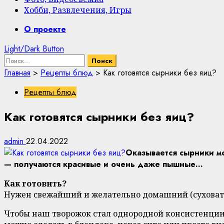
Хобби, Развлечения, Игры
Primary
О проекте
Menu
Light/Dark Button
Найти:
Главная
>
Рецепты блюд
>
Как готовятся сырники без яиц?
Рецепты блюд
Как готовятся сырники без яиц?
admin
22.04.2022
Оказывается сырники мо
— получаются красивые и очень даже пышные…
Как готовить?
Нужен свежайший и желательно домашний (суховатый
Чтобы наш творожок стал однородной консистенции 