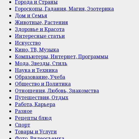
Города и Страны
Гороскопы, Гадания, Магия, Эзотерика
Дом и Семья
Животные, Растения
Здоровье и Красота
Интересные статьи
Искусство
Кино, ТВ, Музыка
Компьютеры, Интернет, Программы
Мода, Звезды, Стиль
Наука и Техника
Образование, Учеба
Общество и Политика
Отношения, Любовь, Знакомства
Путешествия, Отдых
Работа, Карьера
Разное
Рецепты блюд
Спорт
Товары и Услуги
Фото, Видеосъемка