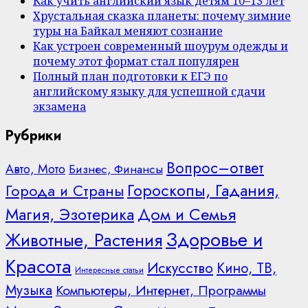
Как учить английский язык детям 10–13 лет
Хрустальная сказка планеты: почему зимние
туры на Байкал меняют сознание
Как устроен современный шоурум одежды и
почему этот формат стал популярен
Полный план подготовки к ЕГЭ по
английскому языку для успешной сдачи
экзамена
Рубрики
Вопрос–ответ
Авто, Мото
Бизнес, Финансы
Гороскопы, Гадания,
Города и Страны
Дом и Семья
Магия, Эзотерика
Здоровье и
Животные, Растения
Красота
Искусство
Кино, ТВ,
Интересные статьи
Музыка
Компьютеры, Интернет, Программы