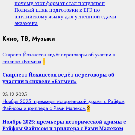
почему этот формат стал популярен
Полный план подготовки к ЕГЭ по
английскому языку для успешной сдачи
экзамена
Кино, ТВ, Музыка
Скарлетт Йоханссон ведёт переговоры об участии в
сиквеле «Бэтмен»
1
Скарлетт Йоханссон ведёт переговоры об
участии в сиквеле «Бэтмен»
23.12.2025
Ноябрь 2025: премьеры исторической драмы с Рэйфом
Файнсом и триллера с Рами Малеком
2
Ноябрь 2025: премьеры исторической драмы с
Рэйфом Файнсом и триллера с Рами Малеком