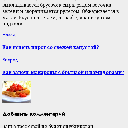
выкладывается брусочек сыра, рядом веточка
зелени и сворачивается рулетом. Обжаривается в
масле. Вкусно и с чаем, и с кофе, и к пиву тоже
подходит.
Continue
Previous
Назад
post:
Reading
Как испечь пирог со свежей капустой?
Next
Вперед
post:
Как запечь макароны с брынзой и помидорами?
Добавить комментарий
Ваш адрес email не будет опубликован.