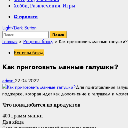
Хобби, Развлечения, Игры
Primary
О проекте
Menu
Light/Dark Button
Найти:
Главная
>
Рецепты блюд
>
Как приготовить манные галушки?
Рецепты блюд
Как приготовить манные галушки?
admin
22.04.2022
Для приготовления галуш
поджарке, которая идет как дополнение к галушкам и может
Что понадобится из продуктов
400 грамм манки
Два яйца