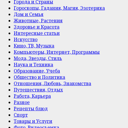
Города и Страны
Гороскопы, Гадания, Магия, Эзотерика
Дом и Семья
Животные, Растения
Здоровье и Красота
Интересные статьи
Искусство
Кино, ТВ, Музыка
Компьютеры, Интернет, Программы
Мода, Звезды, Стиль
Наука и Техника
Образование, Учеба
Общество и Политика
Отношения, Любовь, Знакомства
Путешествия, Отдых
Работа, Карьера
Разное
Рецепты блюд
Спорт
Товары и Услуги
Фото, Видеосъемка