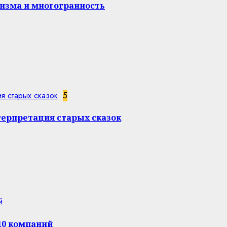
изма и многогранность
я старых сказок
5
терпретация старых сказок
й
10 компаний