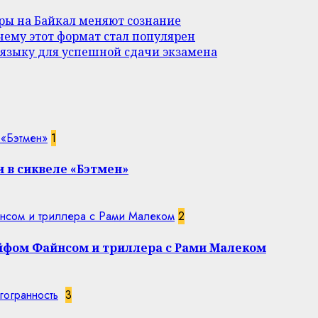
уры на Байкал меняют сознание
ему этот формат стал популярен
 языку для успешной сдачи экзамена
 «Бэтмен»
1
 в сиквеле «Бэтмен»
нсом и триллера с Рами Малеком
2
эйфом Файнсом и триллера с Рами Малеком
гогранность
3