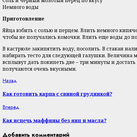
Соль и черный молотый перец по вкусу
Немного воды
Приготовление
Яйца взбить с солью и перцем. Влить немного кипя
чтобы не получались комочки. Влить еще воды до по
В кастрюле закипятить воду, посолить. В стакан нал
набирать тесто для следующей галушки. Величина м
всплывут дать покипеть две – три минуты и достать
получаются очень вкусными.
Continue
Previous
Назад
post:
Reading
Как готовить карпа с свиной грудинкой?
Next
Вперед
post:
Как испечь маффины без яиц и масла?
Добавить комментарий