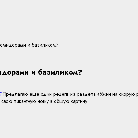
 помидорами и базиликом?
мидорами и базиликом?
Предлагаю еще один рецепт из раздела «Ужин на скорую рук
 свою пикантную нотку в общую картину.