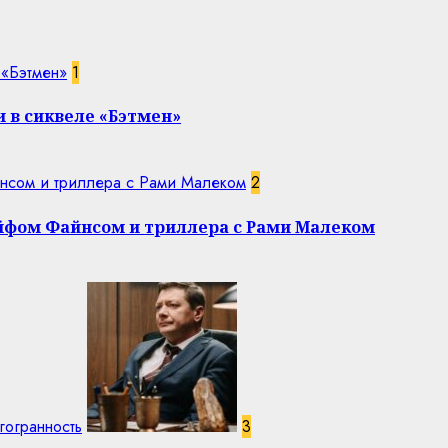
 «Бэтмен»
1
 в сиквеле «Бэтмен»
нсом и триллера с Рами Малеком
2
эйфом Файнсом и триллера с Рами Малеком
гогранность
3