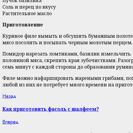
Пучок базилика
Соль и перец по вкусу
Растительное масло
Приготовление
Куриное филе вымыть и обсушить бумажным полотенц
мясо посолить и посыпать черным молотым перцем.
Помидор нарезать ломтиками, базилик измельчить. 
половиной мяса, скрепить края зубочистками. Разог
семь минут с каждой стороны до образования румян
Филе можно нафаршировать жареными грибами, помид
любой из них не потребует много времени на пригот
Continue
Previous
Назад
post:
Reading
Как приготовить фасоль с шалфеем?
Next
Вперед
post: