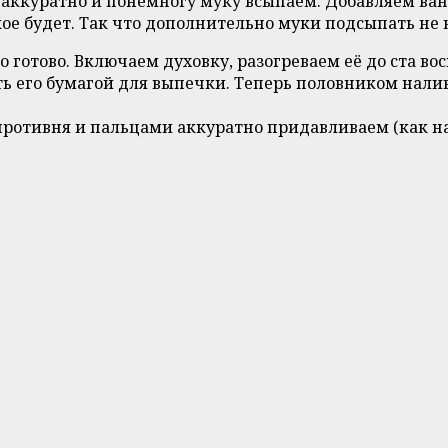
 аккуратно и понемногу муку всыпаем. Добавляем ван
кое будет. Так что дополнительно муки подсыпать не 
о готово. Включаем духовку, разогреваем её до ста во
ь его бумагой для выпечки. Теперь половником нали
противня и пальцами аккуратно придавливаем (как на