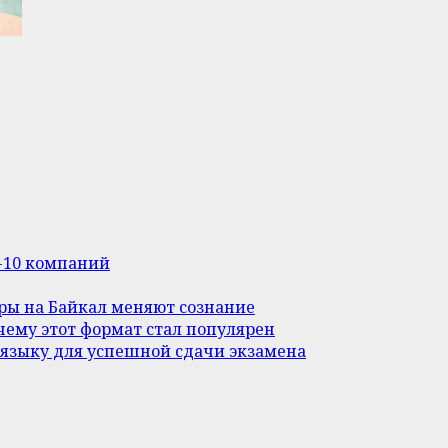
п-10 компаний
уры на Байкал меняют сознание
ему этот формат стал популярен
 языку для успешной сдачи экзамена