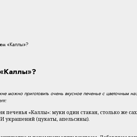
ием «Каллы»?
м «Каллы»?
ухне можно приготовить очень вкусное печенье с цветочным на
пт:
 печенья «Каллы»: муки один стакан, столько же саха
 И украшений (цукаты, апельсины).