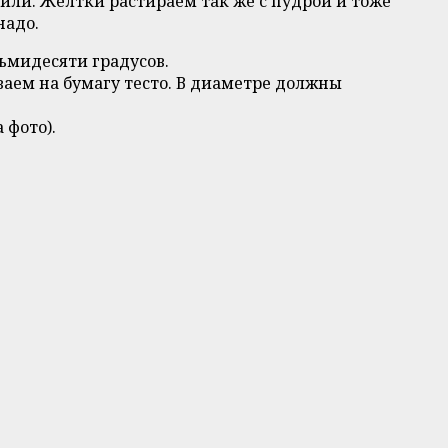
или. Желтки растираем так же с пудрой и тоже
надо.
сьмидесяти градусов.
ваем на бумагу тесто. В диаметре должны
 фото).