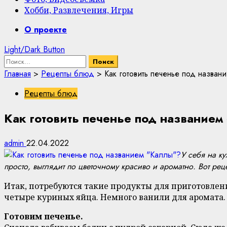
Хобби, Развлечения, Игры
Primary
О проекте
Menu
Light/Dark Button
Найти:
Главная
>
Рецепты блюд
>
Как готовить печенье под назван
Рецепты блюд
Как готовить печенье под название
admin
22.04.2022
У себя на к
просто, выглядит по цветочному красиво и ароматно. Вот реце
Итак, потребуются такие продукты для приготовления
четыре куриных яйца. Немного ванили для аромата.
Готовим печенье.