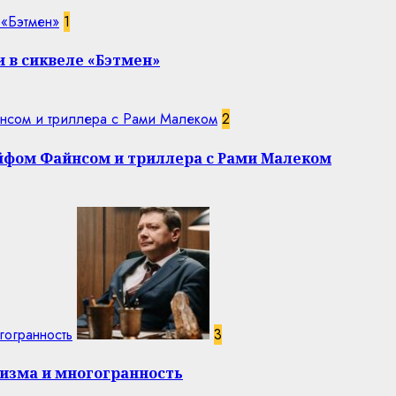
 «Бэтмен»
1
 в сиквеле «Бэтмен»
нсом и триллера с Рами Малеком
2
эйфом Файнсом и триллера с Рами Малеком
гогранность
3
изма и многогранность