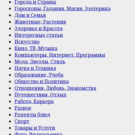
Города и Страны
Гороскопы, Гадания, Магия, Эзотерика
Дом и Семья
Животные, Растения
Здоровье и Красота
Интересные статьи
Искусство
Кино, ТВ, Музыка
Компьютеры, Интернет, Программы
Мода, Звезды, Стиль
Наука и Техника
Образование, Учеба
Общество и Политика
Отношения, Любовь, Знакомства
Путешествия, Отдых
Работа, Карьера
Разное
Рецепты блюд
Спорт
Товары и Услуги
Фото, Видеосъемка