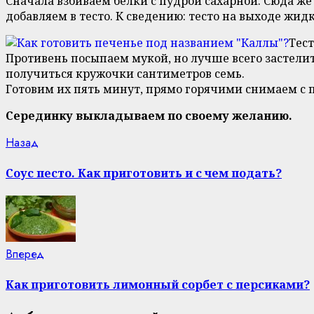
Сначала взбиваем белки с пудрой сахарной. Сюда же
добавляем в тесто. К сведению: тесто на выходе жид
Тест
Противень посыпаем мукой, но лучше всего застелит
получиться кружочки сантиметров семь.
Готовим их пять минут, прямо горячими снимаем с 
Серединку выкладываем по своему желанию.
Continue
Previous
Назад
post:
Reading
Соус песто. Как приготовить и с чем подать?
Next
Вперед
post:
Как приготовить лимонный сорбет с персиками?