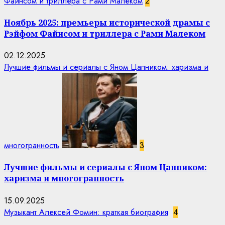
Файнсом и триллера с Рами Малеком
2
Ноябрь 2025: премьеры исторической драмы с
Рэйфом Файнсом и триллера с Рами Малеком
02.12.2025
Лучшие фильмы и сериалы с Яном Цапником: харизма и
многогранность
3
Лучшие фильмы и сериалы с Яном Цапником:
харизма и многогранность
15.09.2025
Музыкант Алексей Фомин: краткая биография
4