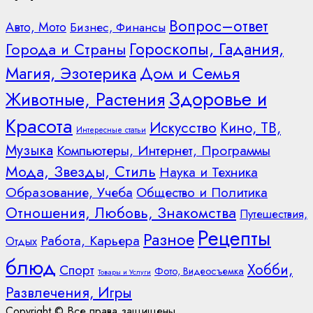
Вопрос–ответ
Авто, Мото
Бизнес, Финансы
Гороскопы, Гадания,
Города и Страны
Дом и Семья
Магия, Эзотерика
Здоровье и
Животные, Растения
Красота
Искусство
Кино, ТВ,
Интересные статьи
Музыка
Компьютеры, Интернет, Программы
Мода, Звезды, Стиль
Наука и Техника
Образование, Учеба
Общество и Политика
Отношения, Любовь, Знакомства
Путешествия,
Рецепты
Разное
Работа, Карьера
Отдых
блюд
Хобби,
Спорт
Фото, Видеосъемка
Товары и Услуги
Развлечения, Игры
Copyright © Все права защищены.