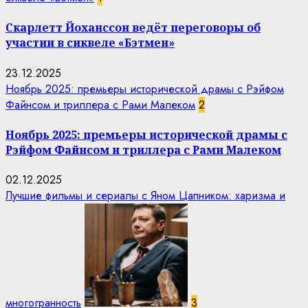
Скарлетт Йоханссон ведёт переговоры об
участии в сиквеле «Бэтмен»
23.12.2025
Ноябрь 2025: премьеры исторической драмы с Рэйфом
Файнсом и триллера с Рами Малеком
2
Ноябрь 2025: премьеры исторической драмы с
Рэйфом Файнсом и триллера с Рами Малеком
02.12.2025
Лучшие фильмы и сериалы с Яном Цапником: харизма и
многогранность
3