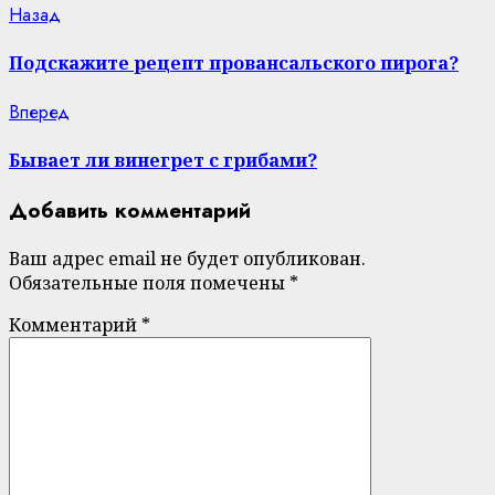
Continue
Previous
Назад
post:
Reading
Подскажите рецепт провансальского пирога?
Next
Вперед
post:
Бывает ли винегрет с грибами?
Добавить комментарий
Ваш адрес email не будет опубликован.
Обязательные поля помечены
*
Комментарий
*