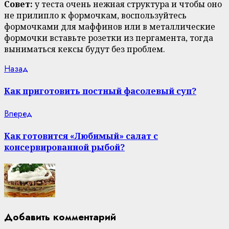
Совет:
у теста очень нежная структура и чтобы оно
не прилипло к формочкам, воспользуйтесь
формочками для маффинов или в металлические
формочки вставьте розетки из пергамента, тогда
выниматься кексы будут без проблем.
Continue
Previous
Назад
post:
Reading
Как приготовить постный фасолевый суп?
Next
Вперед
post:
Как готовится «Любимый» салат с
консервированной рыбой?
Добавить комментарий