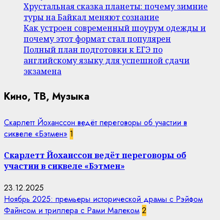
Хрустальная сказка планеты: почему зимние
туры на Байкал меняют сознание
Как устроен современный шоурум одежды и
почему этот формат стал популярен
Полный план подготовки к ЕГЭ по
английскому языку для успешной сдачи
экзамена
Кино, ТВ, Музыка
Скарлетт Йоханссон ведёт переговоры об участии в
сиквеле «Бэтмен»
1
Скарлетт Йоханссон ведёт переговоры об
участии в сиквеле «Бэтмен»
23.12.2025
Ноябрь 2025: премьеры исторической драмы с Рэйфом
Файнсом и триллера с Рами Малеком
2