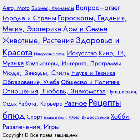
Вопрос–ответ
Авто, Мото
Бизнес, Финансы
Гороскопы, Гадания,
Города и Страны
Дом и Семья
Магия, Эзотерика
Здоровье и
Животные, Растения
Красота
Искусство
Кино, ТВ,
Интересные статьи
Музыка
Компьютеры, Интернет, Программы
Мода, Звезды, Стиль
Наука и Техника
Образование, Учеба
Общество и Политика
Отношения, Любовь, Знакомства
Путешествия,
Рецепты
Разное
Работа, Карьера
Отдых
блюд
Хобби,
Спорт
Фото, Видеосъемка
Товары и Услуги
Развлечения, Игры
Copyright © Все права защищены.