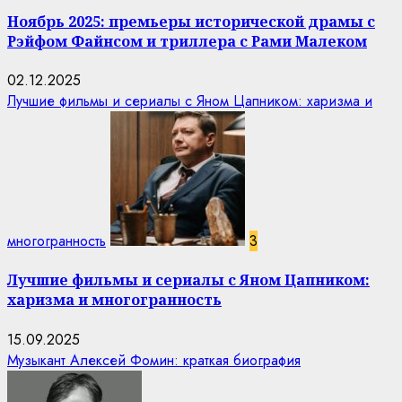
Ноябрь 2025: премьеры исторической драмы с
Рэйфом Файнсом и триллера с Рами Малеком
02.12.2025
Лучшие фильмы и сериалы с Яном Цапником: харизма и
многогранность
3
Лучшие фильмы и сериалы с Яном Цапником:
харизма и многогранность
15.09.2025
Музыкант Алексей Фомин: краткая биография