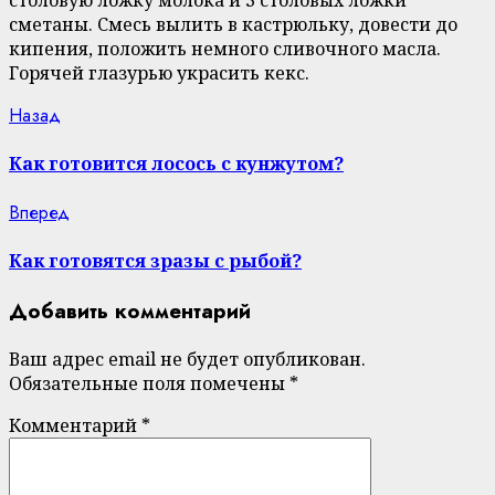
столовую ложку молока и 3 столовых ложки
сметаны. Смесь вылить в кастрюльку, довести до
кипения, положить немного сливочного масла.
Горячей глазурью украсить кекс.
Continue
Previous
Назад
post:
Reading
Как готовится лосось с кунжутом?
Next
Вперед
post:
Как готовятся зразы с рыбой?
Добавить комментарий
Ваш адрес email не будет опубликован.
Обязательные поля помечены
*
Комментарий
*