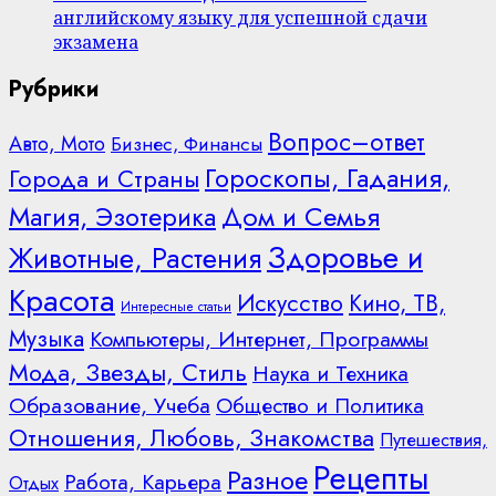
английскому языку для успешной сдачи
экзамена
Рубрики
Вопрос–ответ
Авто, Мото
Бизнес, Финансы
Гороскопы, Гадания,
Города и Страны
Дом и Семья
Магия, Эзотерика
Здоровье и
Животные, Растения
Красота
Искусство
Кино, ТВ,
Интересные статьи
Музыка
Компьютеры, Интернет, Программы
Мода, Звезды, Стиль
Наука и Техника
Образование, Учеба
Общество и Политика
Отношения, Любовь, Знакомства
Путешествия,
Рецепты
Разное
Работа, Карьера
Отдых