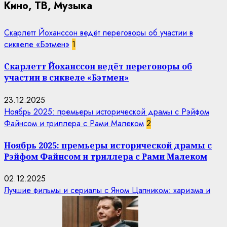
Кино, ТВ, Музыка
Скарлетт Йоханссон ведёт переговоры об участии в
сиквеле «Бэтмен»
1
Скарлетт Йоханссон ведёт переговоры об
участии в сиквеле «Бэтмен»
23.12.2025
Ноябрь 2025: премьеры исторической драмы с Рэйфом
Файнсом и триллера с Рами Малеком
2
Ноябрь 2025: премьеры исторической драмы с
Рэйфом Файнсом и триллера с Рами Малеком
02.12.2025
Лучшие фильмы и сериалы с Яном Цапником: харизма и