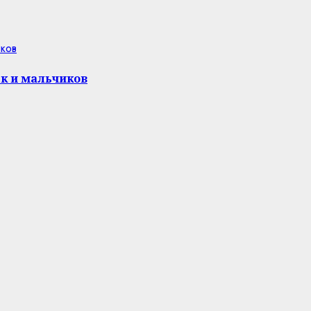
ков
к и мальчиков