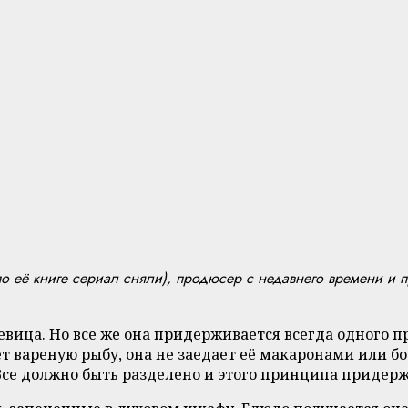
(по её книге сериал сняли), продюсер с недавнего времени и
певица. Но все же она придерживается всегда одного 
т вареную рыбу, она не заедает её макаронами или б
 Все должно быть разделено и этого принципа придер