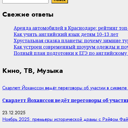
Свежие ответы
Аренда автомобилей в Краснодаре: рейтинг то
Как учить английский язык детям 10–13 лет
Хрустальная сказка планеты: почему зимние т
Как устроен современный шоурум одежды и поч
Полный план подготовки к ЕГЭ по английскому
Кино, ТВ, Музыка
Скарлетт Йоханссон ведёт переговоры об участии в сиквеле
Скарлетт Йоханссон ведёт переговоры об участии
23.12.2025
Ноябрь 2025: премьеры исторической драмы с Рэйфом Фай