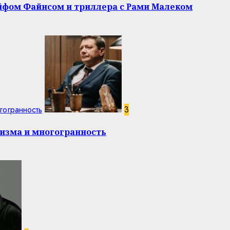
эйфом Файнсом и триллера с Рами Малеком
гогранность
3
изма и многогранность