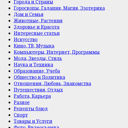
Города и Страны
Гороскопы, Гадания, Магия, Эзотерика
Дом и Семья
Животные, Растения
Здоровье и Красота
Интересные статьи
Искусство
Кино, ТВ, Музыка
Компьютеры, Интернет, Программы
Мода, Звезды, Стиль
Наука и Техника
Образование, Учеба
Общество и Политика
Отношения, Любовь, Знакомства
Путешествия, Отдых
Работа, Карьера
Разное
Рецепты блюд
Спорт
Товары и Услуги
Фото, Видеосъемка