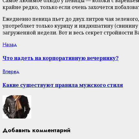
Самое любимое блюдо у певицы — яблоки с вареньем
крайне редко, только если очень захочется побалова
Ежедневно певица пьет до двух литров чая зеленого,
употребляет только курицу и индюшатину (свинину г
загруженной недели. Вот и весь секрет стройности В
Continue
Previous
Назад
post:
Reading
Что надеть на корпоративную вечеринку?
Next
Вперед
post:
Какие существуют правила мужского стиля
Добавить комментарий