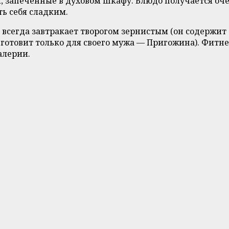
, запеченные в духовом шкафу. Блюдо получается оче
ть себя сладким.
 всегда завтракает творогом зернистым (он содержит 
отовит только для своего мужа — Пригожина). Фитнес
алерии.