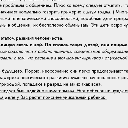
ие проблемы с общением. Плюс ко всему следует отметить, ч
ачинает нормально говорить примерно к двум годам. ) Многие
ыми телепатическими способностями, подобные дети прекра
ны в общении, их бесполезно обманывать. Эти дети остро чув
этапом развития человечества.
рочную связь с ней. По словам таких детей, они пони
ные подключали к стеблю пшеницы специальное оборудовани
овали о том, что растение в этот момент «кричало» от ужасной
 будущего. Порою, неосознанно они легко предсказывают те 
«задержка психического развития»,«умственная отсталость» и
 природой, попадают в разряд не таких «как все».
ледует быть вдвойне внимательным. Этот ребенок не нуждаетс
мом деле у Вас растет поистине уникальный ребенок.