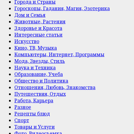
Города и Страны
Гороскопы, Гадания, Магия, Эзотерика
Дом и Семья
Животные, Растения
Здоровье и Красота
Интересные статьи
Искусство
Кино, ТВ, Музыка
Компьютеры, Интернет, Программы
Мода, Звезды, Стиль
Наука и Техника
Образование, Учеба
Общество и Политика
Отношения, Любовь, Знакомства
Путешествия, Отдых
Работа, Карьера
Разное
Рецепты блюд
Спорт
Товары и Услуги
Фото, Видеосъемка