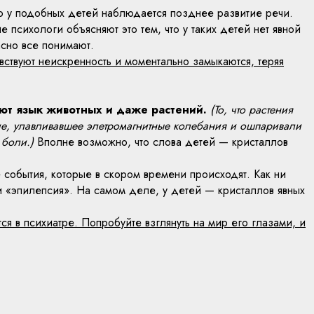
то у подобных детей наблюдается позднее развитие речи.
 психологи объясняют это тем, что у таких детей нет явной
сно все понимают.
ствуют неискренность и моментально замыкаются, теряя
мают язык животных и даже растений.
(То, что растения
е, улавливавшее элетромагнитные колебания и ошпаривали
 боли.)
Вполне возможно, что слова детей — кристаллов
события, которые в скором времени происходят. Как ни
ли «эпилепсия». На самом деле, у детей — кристаллов явных
я в психиатре. Попробуйте взглянуть на мир его глазами, и