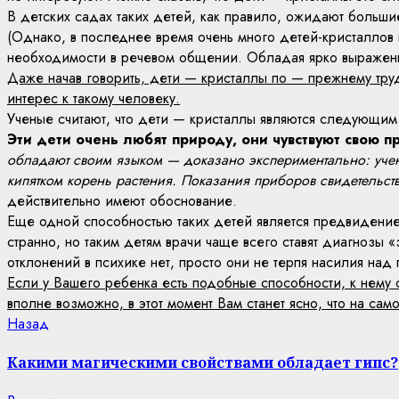
В детских садах таких детей, как правило, ожидают больш
(Однако, в последнее время очень много детей-кристаллов н
необходимости в речевом общении. Обладая ярко выраженн
Даже начав говорить, дети — кристаллы по — прежнему труд
интерес к такому человеку.
Ученые считают, что дети — кристаллы являются следующим 
Эти дети очень любят природу, они чувствуют свою п
обладают своим языком — доказано экспериментально: уче
кипятком корень растения. Показания приборов свидетельств
действительно имеют обоснование.
Еще одной способностью таких детей является предвидение
странно, но таким детям врачи чаще всего ставят диагнозы 
отклонений в психике нет, просто они не терпя насилия над
Если у Вашего ребенка есть подобные способности, к нему с
вполне возможно, в этот момент Вам станет ясно, что на са
Continue
Previous
Назад
post:
Reading
Какими магическими свойствами обладает гипс?