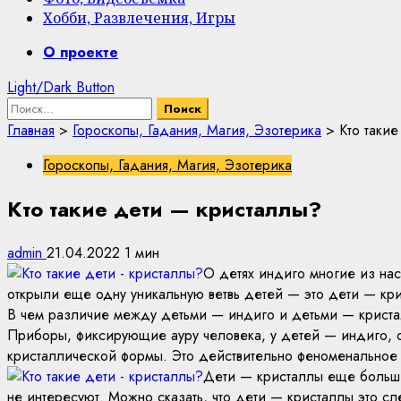
Хобби, Развлечения, Игры
Primary
О проекте
Menu
Light/Dark Button
Найти:
Главная
>
Гороскопы, Гадания, Магия, Эзотерика
>
Кто таки
Гороскопы, Гадания, Магия, Эзотерика
Кто такие дети — кристаллы?
admin
21.04.2022
1 мин
О детях индиго многие из нас
открыли еще одну уникальную ветвь детей — это дети — кри
В чем различие между детьми — индиго и детьми — крист
Приборы, фиксирующие ауру человека, у детей — индиго, о
кристаллической формы. Это действительно феноменальное 
Дети — кристаллы еще больше
не интересуют. Можно сказать, что дети — кристаллы это 