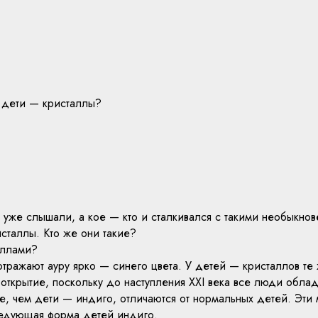
е дети — кристаллы?
 уже слышали, а кое — кто и сталкивался с такими необыкно
сталлы. Кто же они такие?
аллами?
тражают ауру ярко — синего цвета. У детей — кристаллов те
открытие, поскольку до наступления ХХI века все люди обла
, чем дети — индиго, отличаются от нормальных детей. Эти
следующая форма детей индиго.