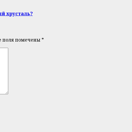
ый хрусталь?
е поля помечены
*