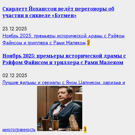
Скарлетт Йоханссон ведёт переговоры об
участии в сиквеле «Бэтмен»
23.12.2025
Ноябрь 2025: премьеры исторической драмы с Рэйфом
Файнсом и триллера с Рами Малеком
2
Ноябрь 2025: премьеры исторической драмы с
Рэйфом Файнсом и триллера с Рами Малеком
02.12.2025
Лучшие фильмы и сериалы с Яном Цапником: харизма и
многогранность
3