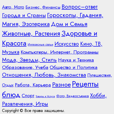
Вопрос–ответ
Авто, Мото
Бизнес, Финансы
Гороскопы, Гадания,
Города и Страны
Дом и Семья
Магия, Эзотерика
Здоровье и
Животные, Растения
Красота
Искусство
Кино, ТВ,
Интересные статьи
Музыка
Компьютеры, Интернет, Программы
Мода, Звезды, Стиль
Наука и Техника
Образование, Учеба
Общество и Политика
Отношения, Любовь, Знакомства
Путешествия,
Рецепты
Разное
Работа, Карьера
Отдых
блюд
Хобби,
Спорт
Фото, Видеосъемка
Товары и Услуги
Развлечения, Игры
Copyright © Все права защищены.