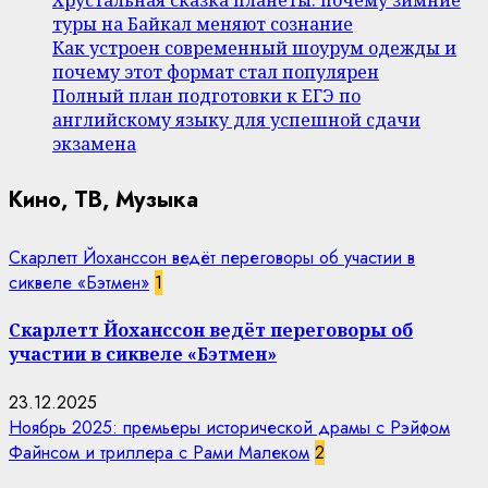
туры на Байкал меняют сознание
Как устроен современный шоурум одежды и
почему этот формат стал популярен
Полный план подготовки к ЕГЭ по
английскому языку для успешной сдачи
экзамена
Кино, ТВ, Музыка
Скарлетт Йоханссон ведёт переговоры об участии в
сиквеле «Бэтмен»
1
Скарлетт Йоханссон ведёт переговоры об
участии в сиквеле «Бэтмен»
23.12.2025
Ноябрь 2025: премьеры исторической драмы с Рэйфом
Файнсом и триллера с Рами Малеком
2