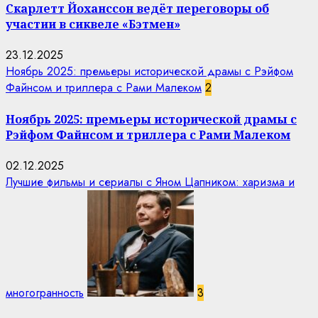
Скарлетт Йоханссон ведёт переговоры об
участии в сиквеле «Бэтмен»
23.12.2025
Ноябрь 2025: премьеры исторической драмы с Рэйфом
Файнсом и триллера с Рами Малеком
2
Ноябрь 2025: премьеры исторической драмы с
Рэйфом Файнсом и триллера с Рами Малеком
02.12.2025
Лучшие фильмы и сериалы с Яном Цапником: харизма и
многогранность
3