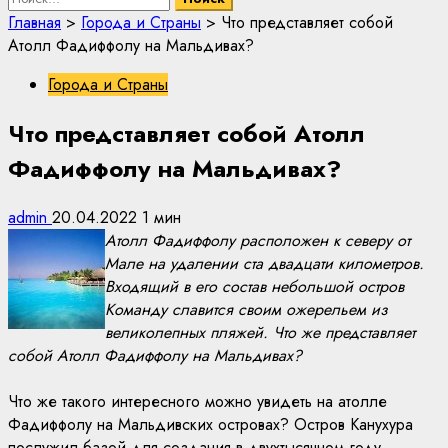
Главная
>
Города и Страны
>
Что представляет собой
Атолл Фадиффолу на Мальдивах?
Города и Страны
Что представляет собой Атолл
Фадиффолу на Мальдивах?
admin
20.04.2022
1 мин
Атолл Фадиффолу расположен к северу от
Мале на удалении ста двадцати километров.
Входящий в его состав небольшой остров
Команду славится своим ожерельем из
великолепных пляжей. Что же представляет
собой Атолл Фадиффолу на Мальдивах?
Что же такого интересного можно увидеть на атолле
Фадиффолу на Мальдивских островах? Остров Канухура
послужил базой для создания в двухтысячном году