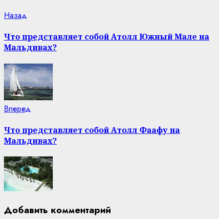
Continue
Previous
Назад
post:
Reading
Что представляет собой Атолл Южный Мале на
Мальдивах?
Next
Вперед
post:
Что представляет собой Атолл Фаафу на
Мальдивах?
Добавить комментарий