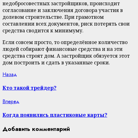
недобросовестных застройщиков, происходит
согласование и заключения договора участия в
долевом строительстве. При грамотном
составлении всех документов, риск потерять свои
средства сводится к минимуму.
Если совсем просто, то определённое количество
людей собирают финансовые средства и на эти
средства строят дом. А застройщик обязуется этот
дом построить и сдать в указанные сроки.
Continue
Previous
Назад
post:
Reading
Кто такой трейдер?
Next
Вперед
post:
Когда появились пластиковые карты?
Добавить комментарий