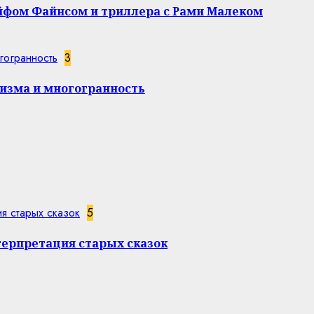
эйфом Файнсом и триллера с Рами Малеком
гогранность
3
изма и многогранность
я старых сказок
5
терпретация старых сказок