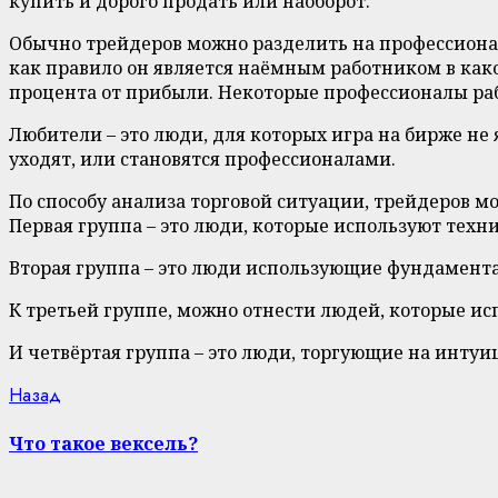
купить и дорого продать или наоборот.
Обычно трейдеров можно разделить на профессионал
как правило он является наёмным работником в како
процента от прибыли. Некоторые профессионалы раб
Любители – это люди, для которых игра на бирже не 
уходят, или становятся профессионалами.
По способу анализа торговой ситуации, трейдеров м
Первая группа – это люди, которые используют техн
Вторая группа – это люди использующие фундамент
К третьей группе, можно отнести людей, которые ис
И четвёртая группа – это люди, торгующие на интуи
Continue
Previous
Назад
post:
Reading
Что такое вексель?