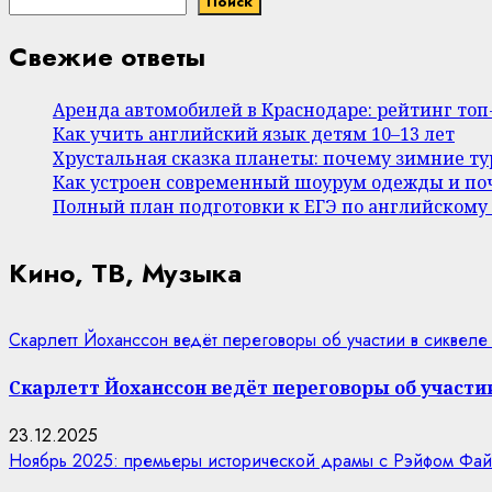
Поиск
Свежие ответы
Аренда автомобилей в Краснодаре: рейтинг то
Как учить английский язык детям 10–13 лет
Хрустальная сказка планеты: почему зимние т
Как устроен современный шоурум одежды и поч
Полный план подготовки к ЕГЭ по английскому
Кино, ТВ, Музыка
Скарлетт Йоханссон ведёт переговоры об участии в сиквеле
Скарлетт Йоханссон ведёт переговоры об участии
23.12.2025
Ноябрь 2025: премьеры исторической драмы с Рэйфом Фай