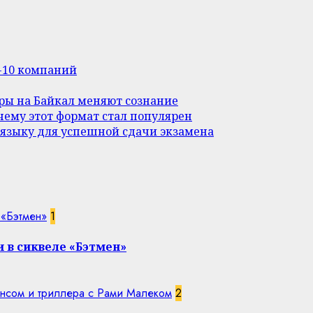
п-10 компаний
уры на Байкал меняют сознание
ему этот формат стал популярен
 языку для успешной сдачи экзамена
 «Бэтмен»
1
 в сиквеле «Бэтмен»
нсом и триллера с Рами Малеком
2